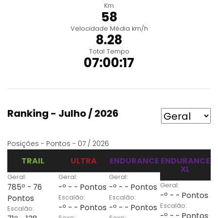
Km
58
Velocidade Média km/h
8.28
Total Tempo
07:00:17
Ranking - Julho / 2026
Posições - Pontos - 07 / 2026
TRAIL
ULTRA
ENDURANCE
ENDURANCE
XL
Geral:
Geral:
Geral:
Geral:
785º - 76
-º - - Pontos
-º - - Pontos
-º - - Pontos
Escalão:
Escalão:
Pontos
Escalão:
-º - - Pontos
-º - - Pontos
Escalão:
-º - - Pontos
Sexo:
Sexo: