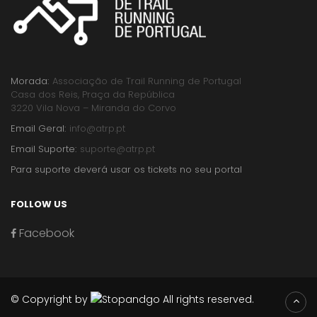
Morada:
Associação de Trail Running de Portugal
Casa dos Reis, Praça da República
3220 Vila Nova – Miranda do Corvo
Email Geral:
info@atrp.pt
Email Suporte:
suporte@atrp.pt
Para suporte deverá usar os tickets no seu portal
FOLLOW US
Facebook
© Copyright by
All rights reserved.