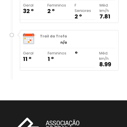
Geral
Femininos
F
Méd.
32 º
2 º
Seniores
km/h
2 º
7.81
Trail da Trofa
n/a
º
Geral
Femininos
Méd.
11 º
1 º
km/h
8.99