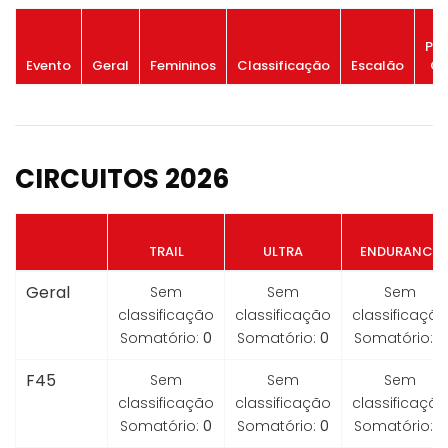
Po
Evento
Geral
Femininos
Classificação
Escalão
Ge
CIRCUITOS 2026
TRAIL
ULTRA
ENDURANCE
Geral
Sem
Sem
Sem
classificação
classificação
classificação
Somatório:
0
Somatório:
0
Somatório:
0
F45
Sem
Sem
Sem
classificação
classificação
classificação
Somatório:
0
Somatório:
0
Somatório:
0