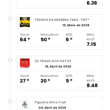
6.36
TRILHOS DA NEXEBRA TRAIL -TNT®
10, Maio de 2026
Geral
Masculinos
M35
Méd.
64 º
50 º
6 º
km/h
7.15
XII TRILHO DOS GATOS
19, Abril de 2026
Geral
Masculinos
M35
Méd.
27 º
20 º
5 º
km/h
8.48
Figueira Ultra Trail
04, Abril de 2026