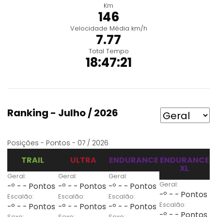
Km
146
Velocidade Média km/h
7.77
Total Tempo
18:47:21
Ranking - Julho / 2026
Posições - Pontos - 07 / 2026
TRAIL
ULTRA
ENDURANCE
ENDURANCE
XL
Geral:
Geral:
Geral:
Geral:
-º - - Pontos
-º - - Pontos
-º - - Pontos
-º - - Pontos
Escalão:
Escalão:
Escalão:
Escalão:
-º - - Pontos
-º - - Pontos
-º - - Pontos
-º - - Pontos
Sexo:
Sexo:
Sexo: