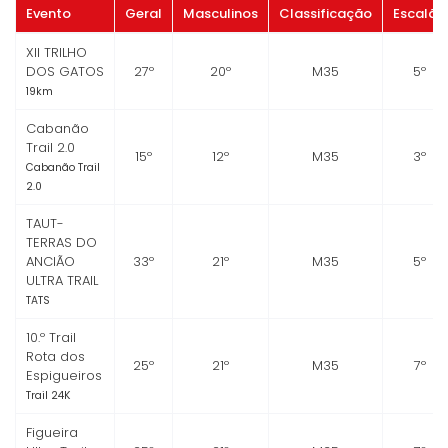
Evento
Geral
Masculinos
Classificação
Escalão
XII TRILHO
DOS GATOS
27º
20º
M35
5º
19km
Cabanão
Trail 2.0
15º
12º
M35
3º
Cabanão Trail
2.0
TAUT-
TERRAS DO
ANCIÃO
33º
21º
M35
5º
ULTRA TRAIL
TATS
10.º Trail
Rota dos
25º
21º
M35
7º
Espigueiros
Trail 24K
Figueira