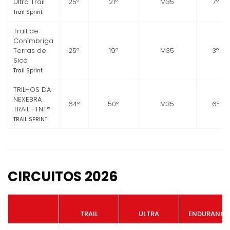
Ultra Trail
25º
21º
M35
7º
Trail Sprint
Trail de
Conímbriga
Terras de
25º
19º
M35
3º
Sicó
Trail Sprint
TRILHOS DA
NEXEBRA
64º
50º
M35
6º
TRAIL -TNT®
TRAIL SPRINT
CIRCUITOS 2026
TRAIL
ULTRA
ENDURANCE