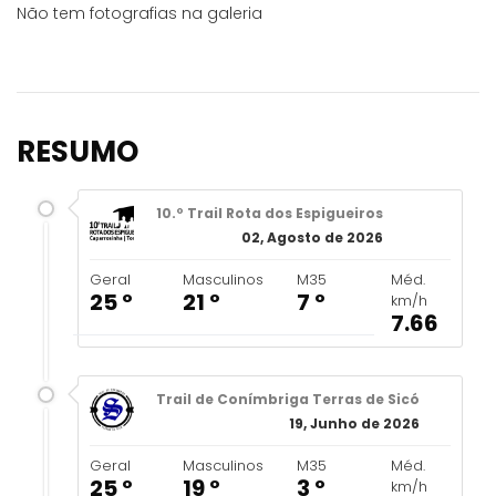
Não tem fotografias na galeria
RESUMO
10.º Trail Rota dos Espigueiros
02, Agosto de 2026
Geral
Masculinos
M35
Méd.
25 º
21 º
7 º
km/h
7.66
Trail de Conímbriga Terras de Sicó
19, Junho de 2026
Geral
Masculinos
M35
Méd.
25 º
19 º
3 º
km/h