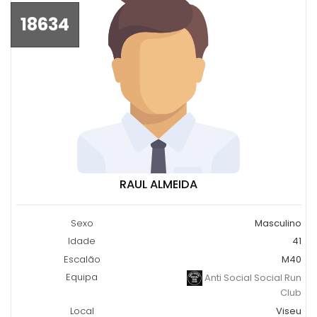
18634
RAUL ALMEIDA
Sexo
Masculino
Idade
41
Escalão
M40
Equipa
Anti Social Social Run
Club
Local
Viseu