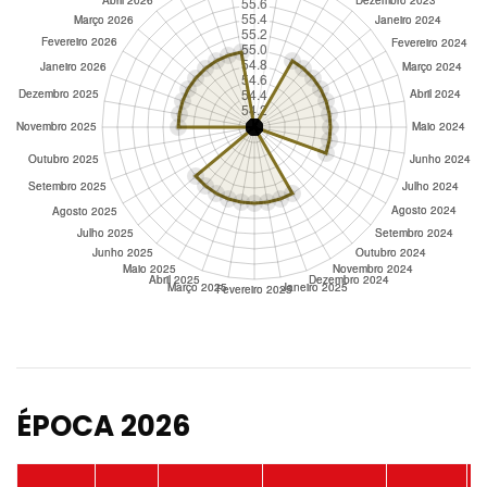
ÉPOCA 2026