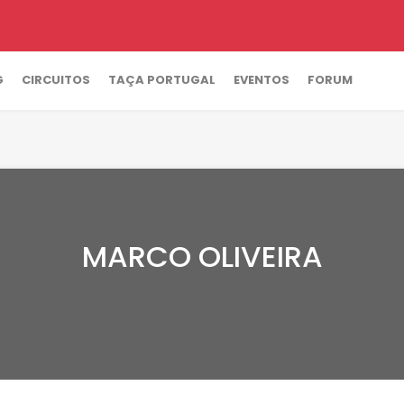
G
CIRCUITOS
TAÇA PORTUGAL
EVENTOS
FORUM
MARCO OLIVEIRA