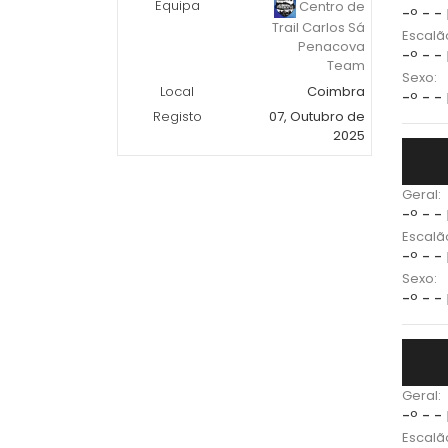
Equipa
Centro de
-º - -
Trail Carlos Sá
Escalã
Penacova
-º - -
Team
Sexo:
Local
Coimbra
-º - -
Registo
07, Outubro de
2025
Geral:
-º - -
Escalã
-º - -
Sexo:
-º - -
Geral:
-º - -
Escalã