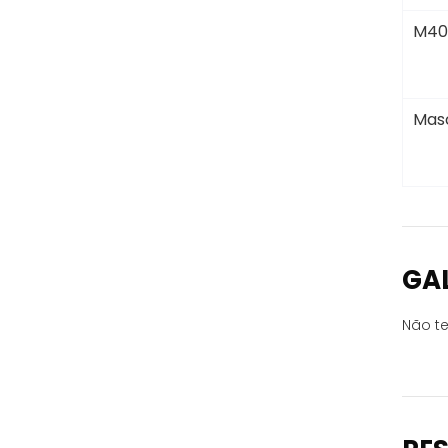
M40
Masc
GA
Não te