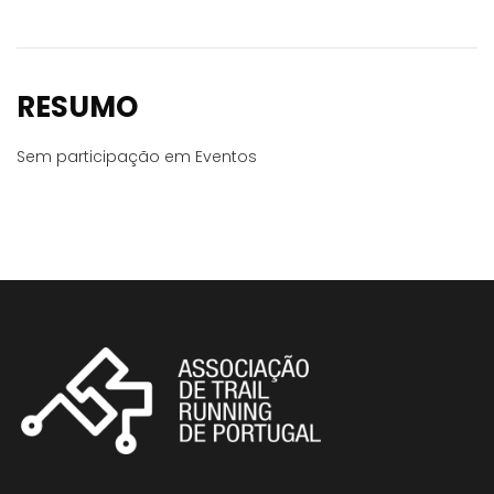
RESUMO
Sem participação em Eventos