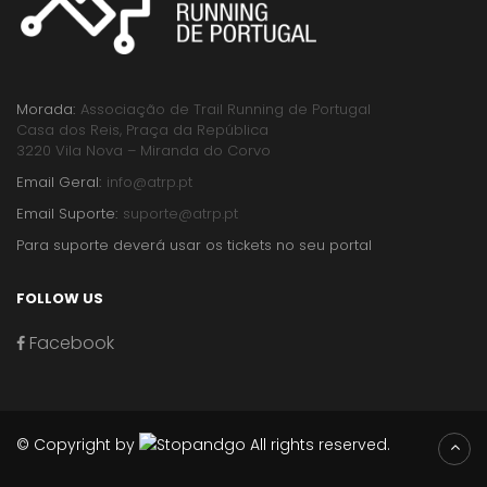
Morada:
Associação de Trail Running de Portugal
Casa dos Reis, Praça da República
3220 Vila Nova – Miranda do Corvo
Email Geral:
info@atrp.pt
Email Suporte:
suporte@atrp.pt
Para suporte deverá usar os tickets no seu portal
FOLLOW US
Facebook
© Copyright by
All rights reserved.