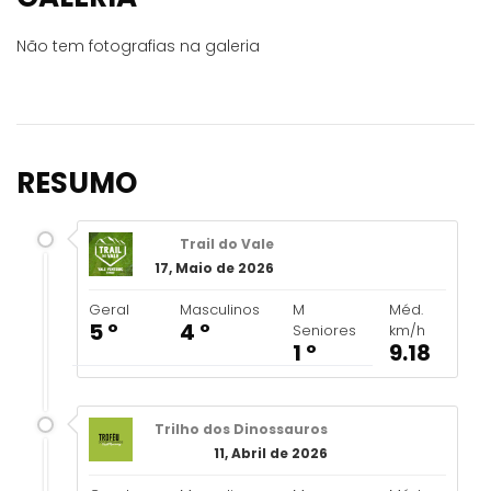
Não tem fotografias na galeria
RESUMO
Trail do Vale
17, Maio de 2026
Geral
Masculinos
M
Méd.
5 º
4 º
Seniores
km/h
1 º
9.18
Trilho dos Dinossauros
11, Abril de 2026