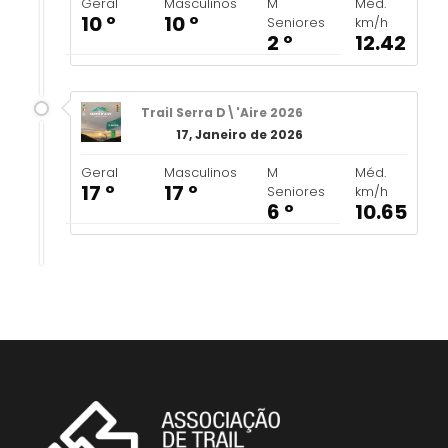
Geral
Masculinos
M
Méd.
10 º
10 º
Seniores
km/h
2 º
12.42
Trail Serra D\'Aire 2026
17, Janeiro de 2026
Geral
Masculinos
M
Méd.
17 º
17 º
Seniores
km/h
6 º
10.65