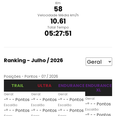
Km
58
Velocidade Média km/h
10.61
Total Tempo
05:27:51
Ranking - Julho / 2026
Posições - Pontos - 07 / 2026
TRAIL
ULTRA
ENDURANCE
ENDURANCE
XL
Geral:
Geral:
Geral:
Geral:
-º - - Pontos
-º - - Pontos
-º - - Pontos
-º - - Pontos
Escalão:
Escalão:
Escalão:
Escalão:
-º - - Pontos
-º - - Pontos
-º - - Pontos
-º - - Pontos
Sexo:
Sexo:
Sexo: