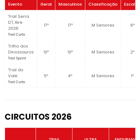
Evento
Geral
Masculinos
Classificação
Escalã
Trail Serra
D\'Aire
17º
17º
M Seniores
6º
2026
Trail Curto
Trilho dos
Dinossauros
10º
10º
M Seniores
2º
Trail Sprint
Trail do
Vale
5º
4º
M Seniores
1º
Trail Curto
CIRCUITOS 2026
TRAIL
ULTRA
ENDURANCE