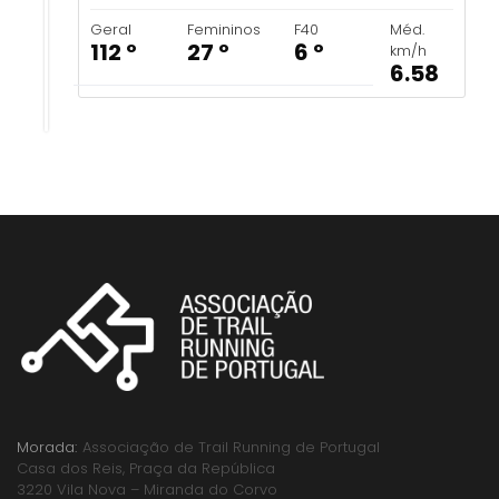
Geral
Femininos
F40
Méd.
112 º
27 º
6 º
km/h
6.58
Morada:
Associação de Trail Running de Portugal
Casa dos Reis, Praça da República
3220 Vila Nova – Miranda do Corvo