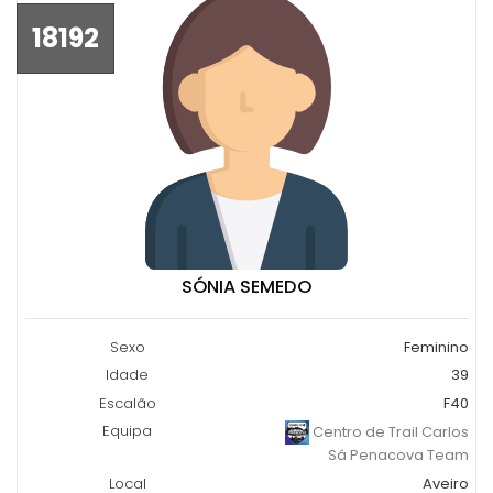
18192
SÓNIA SEMEDO
Sexo
Feminino
Idade
39
Escalão
F40
Equipa
Centro de Trail Carlos
Sá Penacova Team
Local
Aveiro