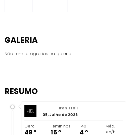
GALERIA
Não tem fotografias na galeria
RESUMO
Iron Trail
05, Julho de 2026
Geral
Femininos
F40
Méd.
49 º
15 º
4 º
km/h