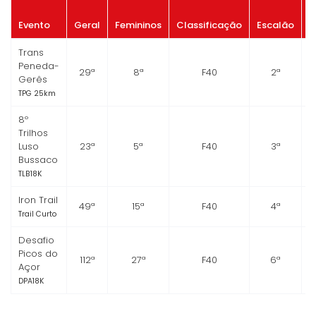
P
Evento
Geral
Femininos
Classificação
Escalão
Trans
Peneda-
29ª
8ª
F40
2ª
Gerês
TPG 25km
8º
Trilhos
Luso
23ª
5ª
F40
3ª
Bussaco
TLB18K
Iron Trail
49ª
15ª
F40
4ª
Trail Curto
Desafio
Picos do
112ª
27ª
F40
6ª
Açor
DPA18K