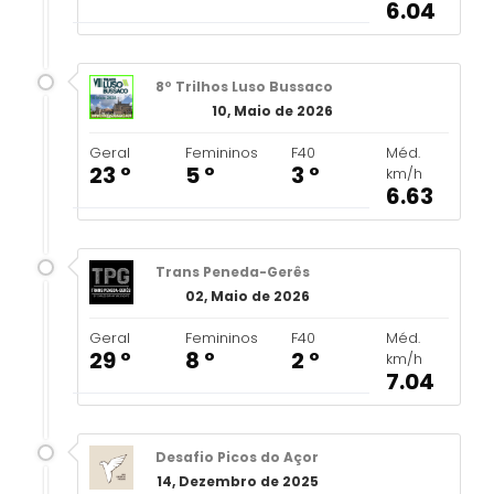
6.04
8º Trilhos Luso Bussaco
10, Maio de 2026
Geral
Femininos
F40
Méd.
23 º
5 º
3 º
km/h
6.63
Trans Peneda-Gerês
02, Maio de 2026
Geral
Femininos
F40
Méd.
29 º
8 º
2 º
km/h
7.04
Desafio Picos do Açor
14, Dezembro de 2025