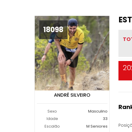
EST
18098
TO
20
ANDRÉ SILVEIRO
Rank
Sexo
Masculino
Idade
33
Posiçõ
Escalão
M Seniores