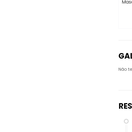
Masc
GA
Não te
RE