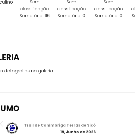
ulino
Sem
Sem
Sem
classificação
classificação
classificação
c
Somatório:
116
Somatório:
0
Somatório:
0
S
LERIA
m fotografias na galeria
SUMO
Trail de Conímbriga Terras de Sicó
19, Junho de 2026