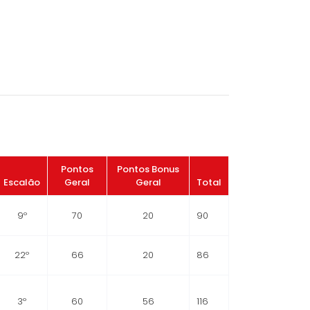
Pontos
Pontos Bonus
Escalão
Geral
Geral
Total
9º
70
20
90
22º
66
20
86
3º
60
56
116