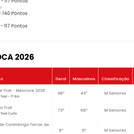
 - 117 Pontos
o:
- 140 Pontos
- 117 Pontos
OCA 2026
to
Geral
Masculinos
Classificação
 Trail - Meivcore 2026
48º
43º
M Seniores
Trail - 17 Km
 Trail
73º
68º
M Seniores
Trail Curto
 de Conímbriga Terras de
8º
8º
M Seniores