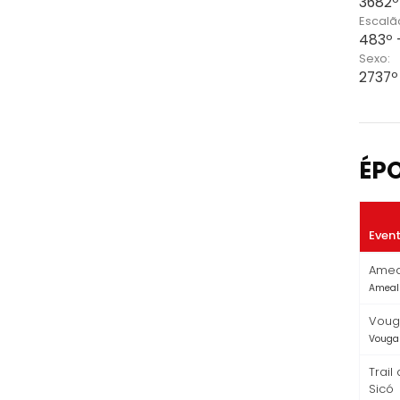
3682º
Escalã
483º 
Sexo:
2737º 
ÉP
Even
Ameal
Ameal 
Vouga
Vouga 
Trail
Sicó