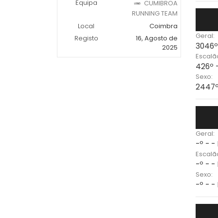
Equipa
CUMIBROA
RUNNING TEAM
Local
Coimbra
Geral:
Registo
16, Agosto de
3046º
2025
Escalã
426º 
Sexo:
2447º
Geral:
-º - -
Escalã
-º - -
Sexo:
-º - -