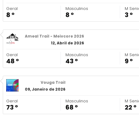
Geral
Masculinos
M Seni
8 º
8 º
3 º
Ameal Trail - Meivcore 2026
12, Abril de 2026
Geral
Masculinos
M Seni
48 º
43 º
9 º
Vouga Trail
09, Janeiro de 2026
Geral
Masculinos
M Seni
73 º
68 º
22 º