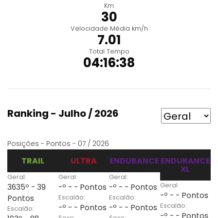
Km
30
Velocidade Média km/h
7.01
Total Tempo
04:16:38
Ranking - Julho / 2026
Posições - Pontos - 07 / 2026
TRAIL
ULTRA
ENDURANCE
ENDURANCE
XL
Geral:
Geral:
Geral:
Geral:
3635º - 39
-º - - Pontos
-º - - Pontos
-º - - Pontos
Escalão:
Escalão:
Pontos
Escalão:
-º - - Pontos
-º - - Pontos
Escalão:
-º - - Pontos
Sexo:
Sexo: