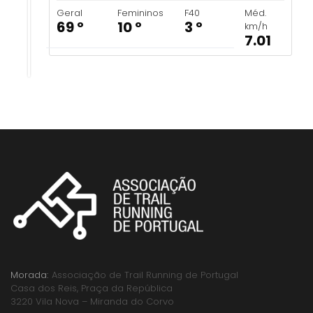
Geral
Femininos
F40
Méd.
69 º
10 º
3 º
km/h
7.01
Morada:
Associação de Trail Running de Portugal
Casa dos Reis, Praça da República
3220 Vila Nova – Miranda do Corvo