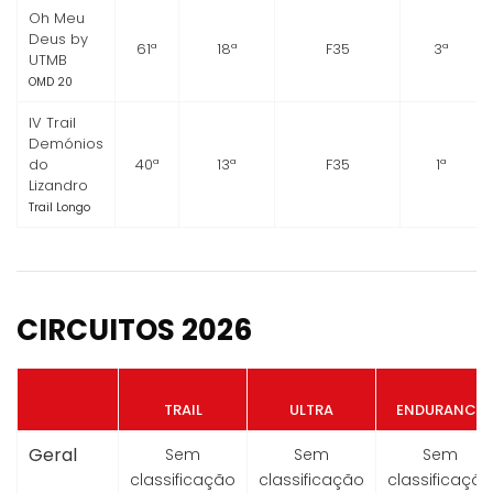
Oh Meu
Deus by
61ª
18ª
F35
3ª
UTMB
OMD 20
IV Trail
Demónios
do
40ª
13ª
F35
1ª
Lizandro
Trail Longo
CIRCUITOS 2026
TRAIL
ULTRA
ENDURANCE
Geral
Sem
Sem
Sem
classificação
classificação
classificação