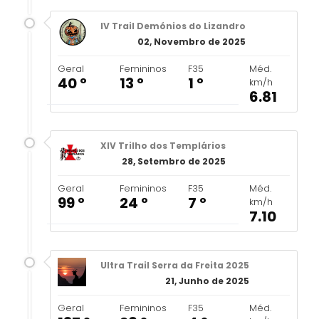
IV Trail Demónios do Lizandro
02, Novembro de 2025
Geral
Femininos
F35
Méd.
40 º
13 º
1 º
km/h
6.81
XIV Trilho dos Templários
28, Setembro de 2025
Geral
Femininos
F35
Méd.
99 º
24 º
7 º
km/h
7.10
Ultra Trail Serra da Freita 2025
21, Junho de 2025
Geral
Femininos
F35
Méd.