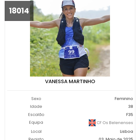
18014
VANESSA MARTINHO
Sexo
Feminino
Idade
38
Escalão
F35
Equipa
CF Os Belenenses
Local
Lisboa
Registo
03, Maio de 2025