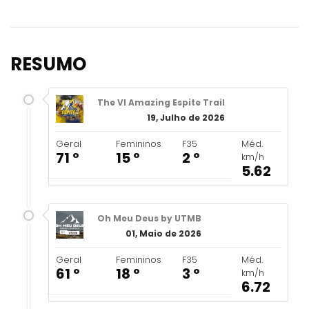
RESUMO
The VI Amazing Espite Trail
19, Julho de 2026
Geral
Femininos
F35
Méd.
71 º
15 º
2 º
km/h
5.62
Oh Meu Deus by UTMB
01, Maio de 2026
Geral
Femininos
F35
Méd.
61 º
18 º
3 º
km/h
6.72