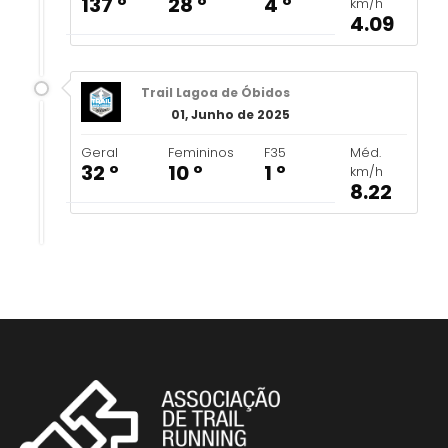
137 º
28 º
4 º
km/h
4.09
Trail Lagoa de Óbidos
01, Junho de 2025
Geral
Femininos
F35
Méd.
32 º
10 º
1 º
km/h
8.22