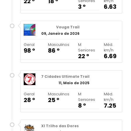
22 º
18 º
Seniores
km/h
3 º
6.63
Vouga Trail
09, Janeiro de 2026
Geral
Masculinos
M
Méd.
98 º
86 º
Seniores
km/h
22 º
6.69
7 Cidades Ultimate Trail
11, Maio de 2025
Geral
Masculinos
M
Méd.
28 º
25 º
Seniores
km/h
8 º
7.25
XI Trilho das Dores