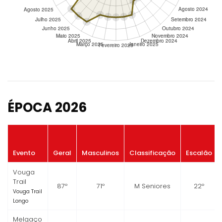
ÉPOCA 2026
Evento
Geral
Masculinos
Classificação
Escalão
Vouga
Trail
87º
71º
M Seniores
22º
Vouga Trail
Longo
Melgaço