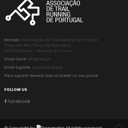
Morada:
Associação de Trail Running de Portugal
Casa dos Reis, Praça da República
3220 Vila Nova – Miranda do Corvo
Email Geral:
info@atrp.pt
Email Suporte:
suporte@atrp.pt
Para suporte deverá usar os tickets no seu portal
FOLLOW US
Facebook
© Copyright by
All rights reserved.