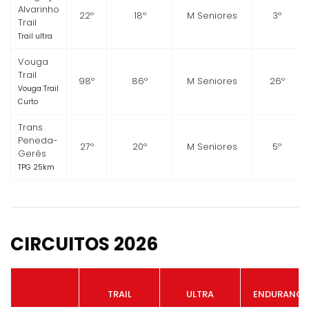
Alvarinho
22º
18º
M Seniores
3º
Trail
Trail ultra
Vouga
Trail
98º
86º
M Seniores
26º
Vouga Trail
Curto
Trans
Peneda-
27º
20º
M Seniores
5º
Gerês
TPG 25km
CIRCUITOS 2026
TRAIL
ULTRA
ENDURANCE