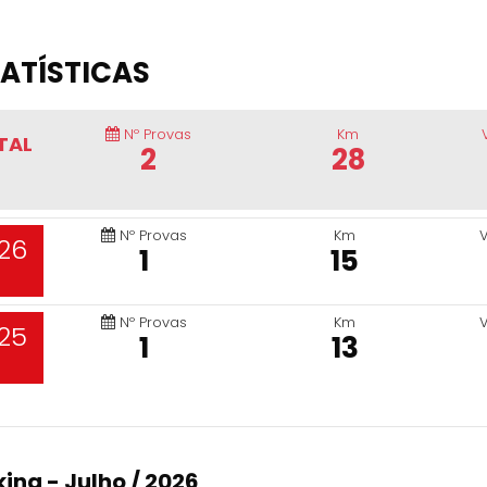
ATÍSTICAS
Nº Provas
Km
TAL
2
28
Nº Provas
Km
26
1
15
Nº Provas
Km
25
1
13
ing - Julho / 2026