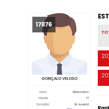
EST
17876
TO
20
20
GONÇALO VELOSO
Sexo
Masculino
Idade
17
Escalão
M Juvenil
Rank