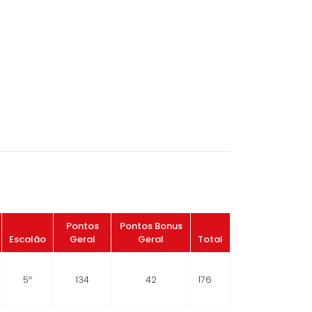
Pontos
Pontos Bonus
Escalão
Geral
Geral
Total
5º
134
42
176