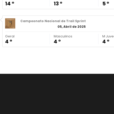
14 º
13 º
5 º
Campeonato Nacional de Trail Sprint
05, Abril de 2025
Geral
Masculinos
M Juven
4 º
4 º
4 º