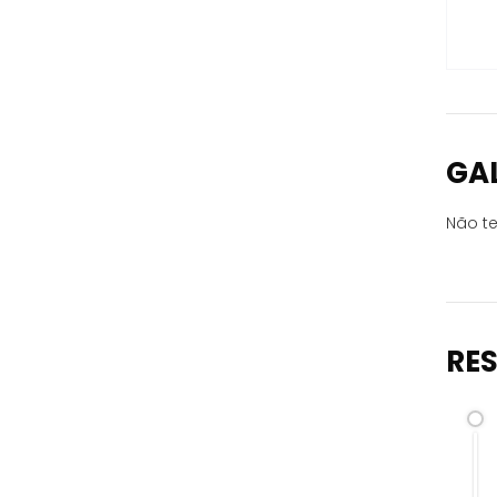
GA
Não te
RE