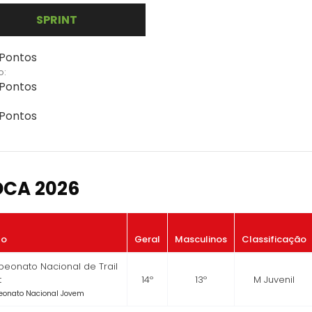
SPRINT
 Pontos
o:
 Pontos
 Pontos
OCA 2026
to
Geral
Masculinos
Classificação
eonato Nacional de Trail
t
14º
13º
M Juvenil
onato Nacional Jovem