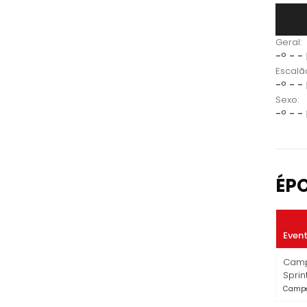
Geral:
-º - -
Escalã
-º - -
Sexo:
-º - -
ÉP
Even
Camp
Sprin
Campe