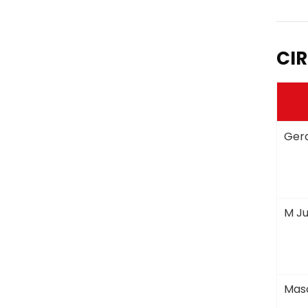
CIR
Gera
M Ju
Masc