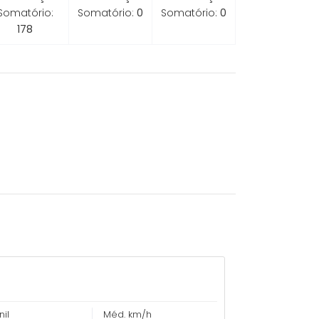
Somatório:
Somatório:
0
Somatório:
0
178
il
Méd. km/h