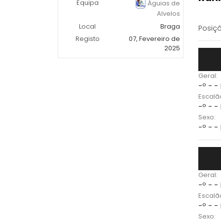
Equipa
Águias de
Alvelos
Local
Braga
Posiçõ
Registo
07, Fevereiro de
2025
Geral:
-º - -
Escalã
-º - -
Sexo:
-º - -
Geral:
-º - -
Escalã
-º - -
Sexo: