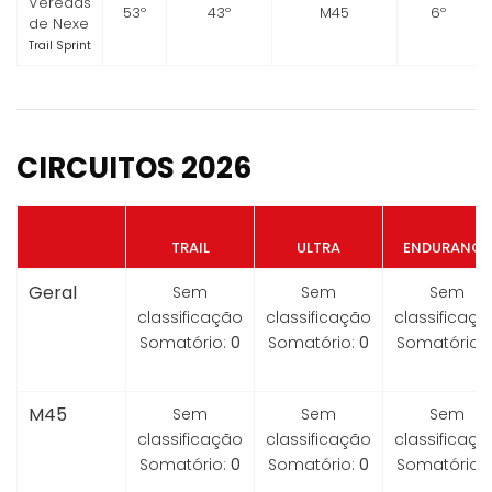
Veredas
53º
43º
M45
6º
de Nexe
Trail Sprint
CIRCUITOS 2026
TRAIL
ULTRA
ENDURANCE
Geral
Sem
Sem
Sem
classificação
classificação
classificaçã
Somatório:
0
Somatório:
0
Somatório:
M45
Sem
Sem
Sem
classificação
classificação
classificaçã
Somatório:
0
Somatório:
0
Somatório: