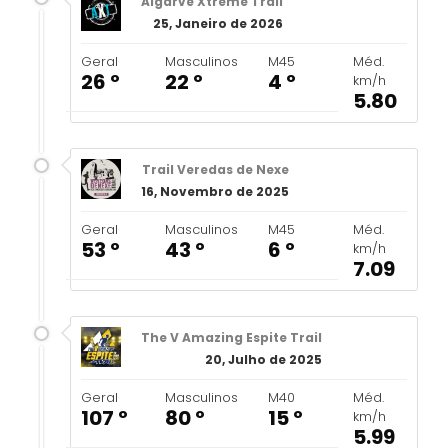
Algarve Xtreme Trail
25, Janeiro de 2026
Geral
Masculinos
M45
Méd.
26 º
22 º
4 º
km/h
5.80
Trail Veredas de Nexe
16, Novembro de 2025
Geral
Masculinos
M45
Méd.
53 º
43 º
6 º
km/h
7.09
The V Amazing Espite Trail
20, Julho de 2025
Geral
Masculinos
M40
Méd.
107 º
80 º
15 º
km/h
5.99