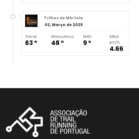
Trilhos de Mértola
02, Março de 2025
Geral
Masculinos
M40
Méd.
63 º
48 º
9 º
km/h
4.66