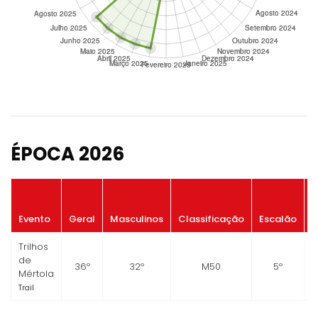
ÉPOCA 2026
P
Evento
Geral
Masculinos
Classificação
Escalão
Trilhos
de
36º
32º
M50
5º
Mértola
Trail