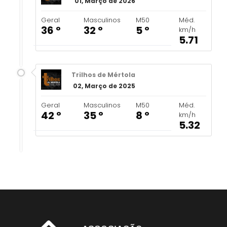
01, Março de 2026
Geral
Masculinos
M50
Méd.
36 º
32 º
5 º
km/h
5.71
Trilhos de Mértola
02, Março de 2025
Geral
Masculinos
M50
Méd.
42 º
35 º
8 º
km/h
5.32