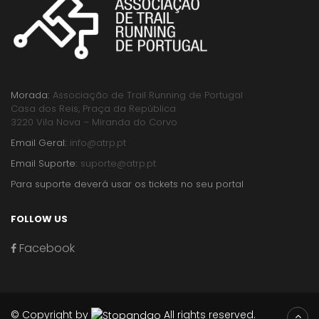
Morada:
Associação de Trail Running de Portugal
Casa dos Reis, Praça da República
3220 Vila Nova – Miranda do Corvo
Email Geral:
info@atrp.pt
Email Suporte:
suporte@atrp.pt
Para suporte deverá usar os tickets no seu portal
FOLLOW US
Facebook
© Copyright by
All rights reserved.