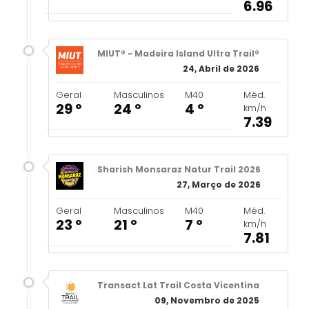
6.96
MIUT® - Madeira Island Ultra Trail®
24, Abril de 2026
Geral
Masculinos
M40
Méd.
29 º
24 º
4 º
km/h
7.39
Sharish Monsaraz Natur Trail 2026
27, Março de 2026
Geral
Masculinos
M40
Méd.
23 º
21 º
7 º
km/h
7.81
Transact Lat Trail Costa Vicentina
09, Novembro de 2025