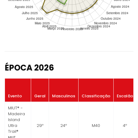
ÉPOCA 2026
Evento
Geral
Masculinos
Classificação
Escalão
MIUT® -
Madeira
Island
Ultra
29º
24º
M40
4º
Trail®
MIUT