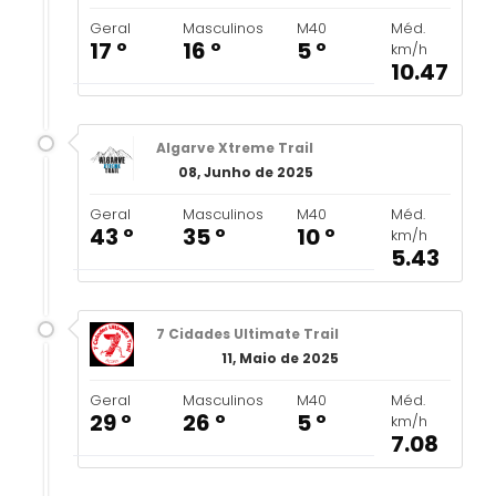
Geral
Masculinos
M40
Méd.
17 º
16 º
5 º
km/h
10.47
Algarve Xtreme Trail
08, Junho de 2025
Geral
Masculinos
M40
Méd.
43 º
35 º
10 º
km/h
5.43
7 Cidades Ultimate Trail
11, Maio de 2025
Geral
Masculinos
M40
Méd.
29 º
26 º
5 º
km/h
7.08