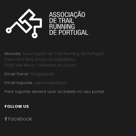
Morada:
Associação de Trail Running de Portugal
Casa dos Reis, Praça da República
3220 Vila Nova – Miranda do Corvo
Email Geral:
info@atrp.pt
Email Suporte:
suporte@atrp.pt
Para suporte deverá usar os tickets no seu portal
FOLLOW US
Facebook