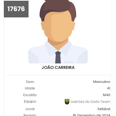
17676
JOÃO CARREIRA
Sexo
Masculino
Idade
41
Escalão
M40
Equipa
Ladrões do Sado Team
Local
Setúbal
Registo
18, Dezembro de 2024