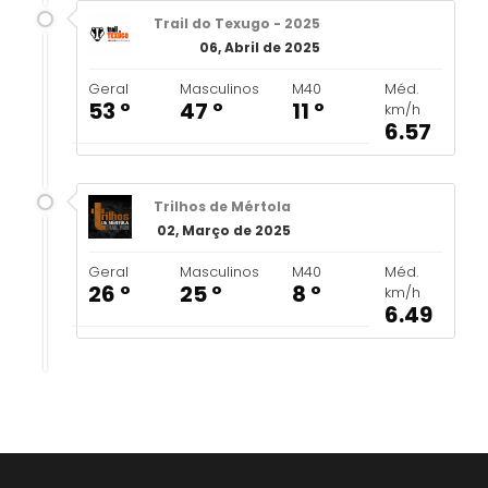
Trail do Texugo - 2025
06, Abril de 2025
Geral
Masculinos
M40
Méd.
53 º
47 º
11 º
km/h
6.57
Trilhos de Mértola
02, Março de 2025
Geral
Masculinos
M40
Méd.
26 º
25 º
8 º
km/h
6.49