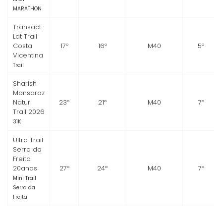
MARATHON
Transact
Lat Trail
Costa
17º
16º
M40
5º
Vicentina
Trail
Sharish
Monsaraz
Natur
23º
21º
M40
7º
Trail 2026
31K
Ultra Trail
Serra da
Freita
20anos
27º
24º
M40
7º
Mini Trail
Serra da
Freita