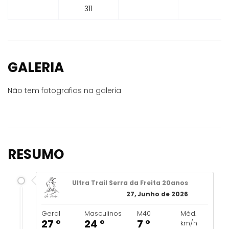
311
GALERIA
Não tem fotografias na galeria
RESUMO
Ultra Trail Serra da Freita 20anos
27, Junho de 2026
Geral
Masculinos
M40
Méd.
27 º
24 º
7 º
km/h