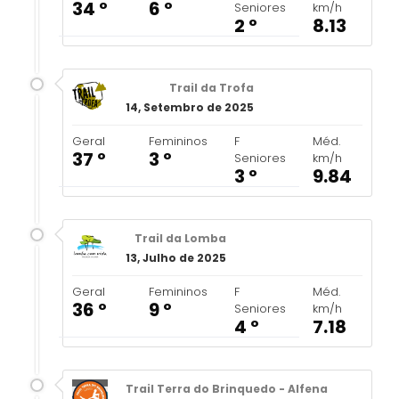
34 º
6 º
Seniores
km/h
2 º
8.13
Trail da Trofa
14, Setembro de 2025
Geral
Femininos
F
Méd.
37 º
3 º
Seniores
km/h
3 º
9.84
Trail da Lomba
13, Julho de 2025
Geral
Femininos
F
Méd.
36 º
9 º
Seniores
km/h
4 º
7.18
Trail Terra do Brinquedo - Alfena