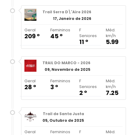
Trail Serra D\'Aire 2026
17, Janeiro de 2026
Geral
Femininos
F
Méd.
209 º
45 º
Seniores
km/h
11 º
5.99
TRAIL DO MARCO - 2026
09, Novembro de 2025
Geral
Femininos
F
Méd.
28 º
3 º
Seniores
km/h
2 º
7.25
Trail de Santa Justa
05, Outubro de 2025
Geral
Femininos
F
Méd.