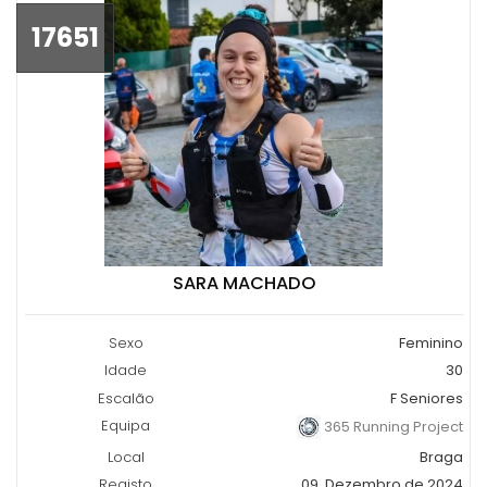
17651
SARA MACHADO
Sexo
Feminino
Idade
30
Escalão
F Seniores
Equipa
365 Running Project
Local
Braga
Registo
09, Dezembro de 2024