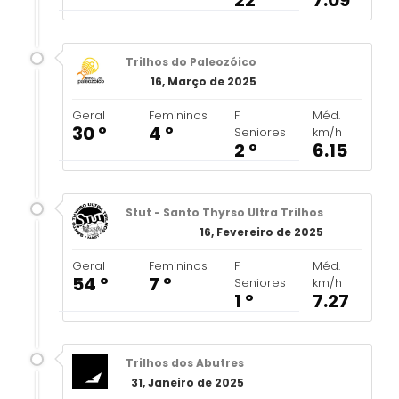
Trilhos do Paleozóico
16, Março de 2025
Geral
Femininos
F
Méd.
30 º
4 º
Seniores
km/h
2 º
6.15
Stut - Santo Thyrso Ultra Trilhos
16, Fevereiro de 2025
Geral
Femininos
F
Méd.
54 º
7 º
Seniores
km/h
1 º
7.27
Trilhos dos Abutres
31, Janeiro de 2025