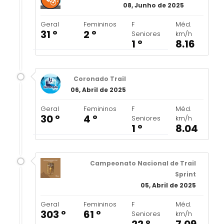
08, Junho de 2025
Geral
Femininos
F
Méd.
31 º
2 º
Seniores
km/h
1 º
8.16
Coronado Trail
06, Abril de 2025
Geral
Femininos
F
Méd.
30 º
4 º
Seniores
km/h
1 º
8.04
Campeonato Nacional de Trail
Sprint
05, Abril de 2025
Geral
Femininos
F
Méd.
303 º
61 º
Seniores
km/h
22 º
7.09