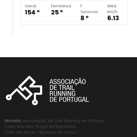
Geral
Femininos
F
Méd.
154 º
25 º
Seniores
km/h
8 º
6.13
Morada:
Associação de Trail Running de Portugal
Casa dos Reis, Praça da República
3220 Vila Nova – Miranda do Corvo