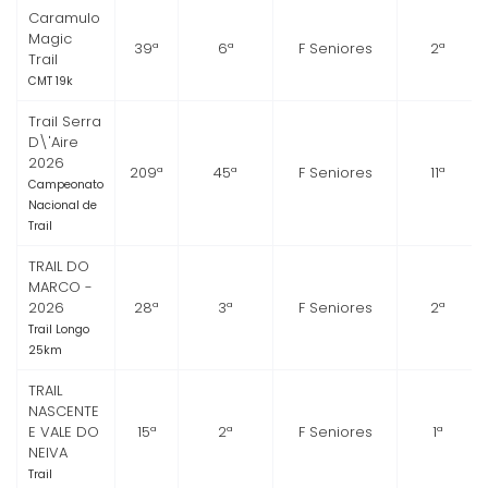
Caramulo
Magic
39ª
6ª
F Seniores
2ª
Trail
CMT 19k
Trail Serra
D\'Aire
2026
209ª
45ª
F Seniores
11ª
Campeonato
Nacional de
Trail
TRAIL DO
MARCO -
2026
28ª
3ª
F Seniores
2ª
Trail Longo
25km
TRAIL
NASCENTE
E VALE DO
15ª
2ª
F Seniores
1ª
NEIVA
Trail