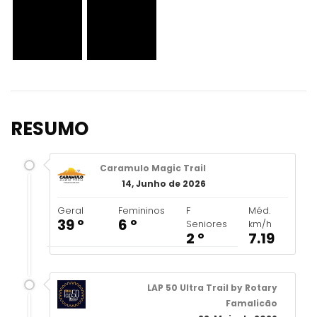
RESUMO
Caramulo Magic Trail
14, Junho de 2026
Geral
Femininos
F
Méd.
39 º
6 º
Seniores
km/h
2 º
7.19
LAP 50 Ultra Trail by Rotary
Famalicão