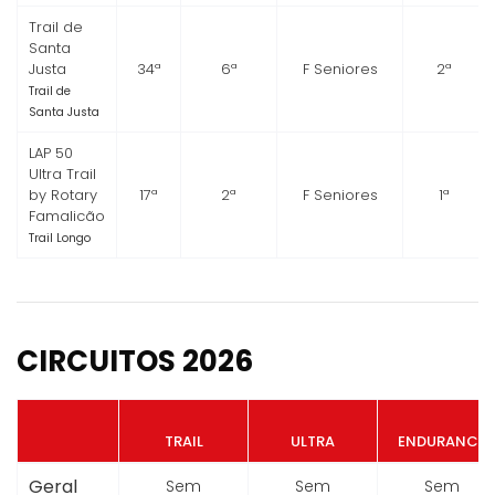
Trail de
Santa
Justa
34ª
6ª
F Seniores
2ª
Trail de
Santa Justa
LAP 50
Ultra Trail
by Rotary
17ª
2ª
F Seniores
1ª
Famalicão
Trail Longo
CIRCUITOS 2026
TRAIL
ULTRA
ENDURANCE
Geral
Sem
Sem
Sem