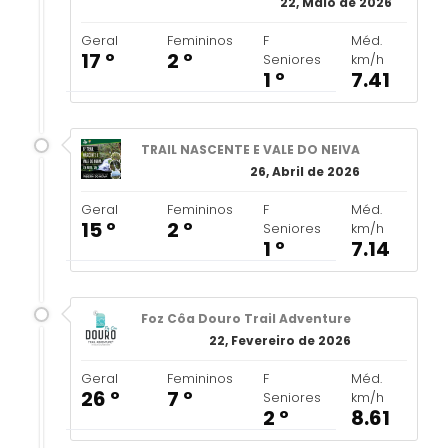
22, Maio de 2026
Geral
Femininos
F
Méd.
17 º
2 º
Seniores
km/h
1 º
7.41
TRAIL NASCENTE E VALE DO NEIVA
26, Abril de 2026
Geral
Femininos
F
Méd.
15 º
2 º
Seniores
km/h
1 º
7.14
Foz Côa Douro Trail Adventure
22, Fevereiro de 2026
Geral
Femininos
F
Méd.
26 º
7 º
Seniores
km/h
2 º
8.61