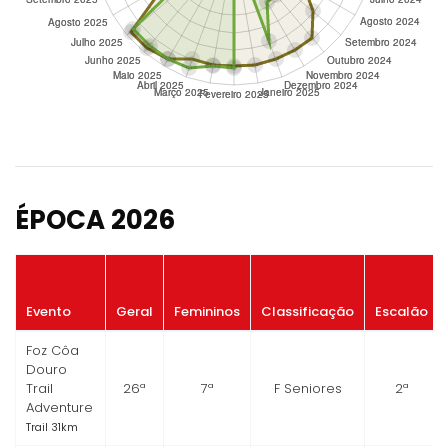
ÉPOCA 2026
Evento
Geral
Femininos
Classificação
Escalão
Foz Côa
Douro
Trail
26ª
7ª
F Seniores
2ª
Adventure
Trail 31km