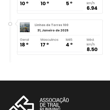
10 º
10 º
5 º
km/h
6.94
Linhas de Torres 100
31, Janeiro de 2025
Geral
Masculinos
M45
Méd.
18 º
17 º
4 º
km/h
8.50