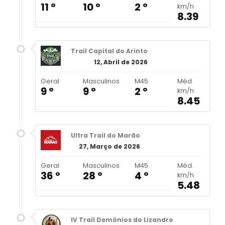
11 º
10 º
2 º
km/h
8.39
Trail Capital do Arinto
12, Abril de 2026
Geral
Masculinos
M45
Méd.
9 º
9 º
2 º
km/h
8.45
Ultra Trail do Marão
27, Março de 2026
Geral
Masculinos
M45
Méd.
36 º
28 º
4 º
km/h
5.48
IV Trail Demónios do Lizandro