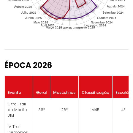
ÉPOCA 2026
Evento
Geral
Masculinos
Classificação
Escalão
Ultra Trail
do Marão
36º
28º
M45
4º
UTM
IV Trail
Demónios