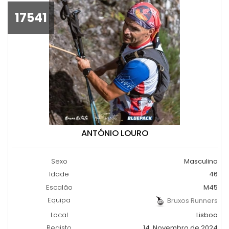
17541
ANTÓNIO LOURO
Sexo
Masculino
Idade
46
Escalão
M45
Equipa
Bruxos Runners
Local
Lisboa
Registo
14, Novembro de 2024