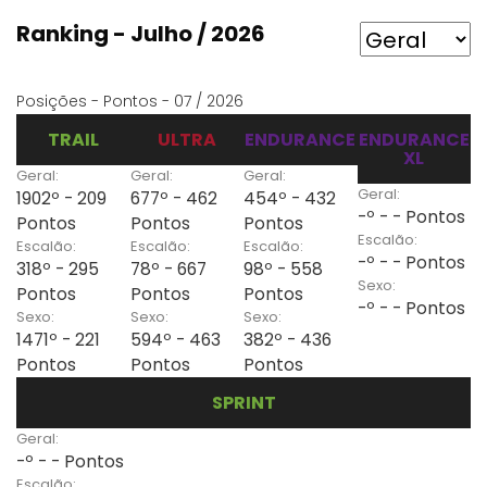
Ranking - Julho / 2026
Posições - Pontos - 07 / 2026
TRAIL
ULTRA
ENDURANCE
ENDURANCE
XL
Geral:
Geral:
Geral:
Geral:
1902º - 209
677º - 462
454º - 432
-º - - Pontos
Pontos
Pontos
Pontos
Escalão:
Escalão:
Escalão:
Escalão:
-º - - Pontos
318º - 295
78º - 667
98º - 558
Sexo:
Pontos
Pontos
Pontos
-º - - Pontos
Sexo:
Sexo:
Sexo:
1471º - 221
594º - 463
382º - 436
Pontos
Pontos
Pontos
SPRINT
Geral:
-º - - Pontos
Escalão: