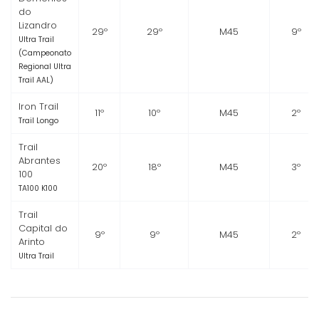
do
Lizandro
29º
29º
M45
9º
Ultra Trail
(Campeonato
Regional Ultra
Trail AAL)
Iron Trail
11º
10º
M45
2º
Trail Longo
Trail
Abrantes
20º
18º
M45
3º
100
TA100 K100
Trail
Capital do
9º
9º
M45
2º
Arinto
Ultra Trail