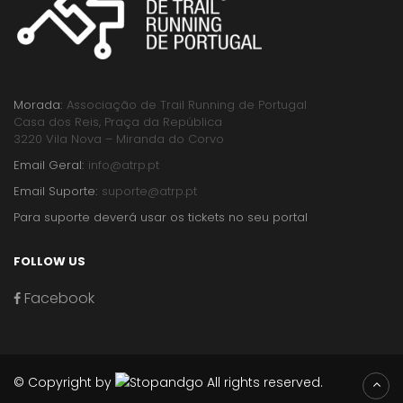
Morada:
Associação de Trail Running de Portugal
Casa dos Reis, Praça da República
3220 Vila Nova – Miranda do Corvo
Email Geral:
info@atrp.pt
Email Suporte:
suporte@atrp.pt
Para suporte deverá usar os tickets no seu portal
FOLLOW US
Facebook
© Copyright by
All rights reserved.