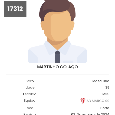
17312
MARTINHO COLAÇO
Sexo
Masculino
Idade
39
Escalão
M35
Equipa
AD MARCO 09
Local
Porto
Registo
02, Novembro de 2024