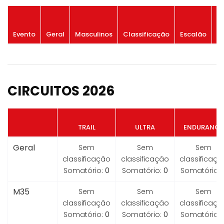
P
Evento
Geral
Masculinos
Classificação
Escalão
G
CIRCUITOS 2026
TRAIL
ULTRA
ENDURANCE
Geral
Sem
Sem
Sem
classificação
classificação
classificaçã
Somatório:
0
Somatório:
0
Somatório:
M35
Sem
Sem
Sem
classificação
classificação
classificaçã
Somatório:
0
Somatório:
0
Somatório: