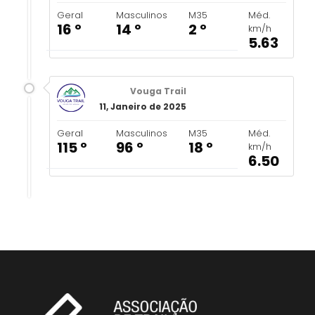
Geral
Masculinos
M35
Méd.
16 º
14 º
2 º
km/h
5.63
Vouga Trail
11, Janeiro de 2025
Geral
Masculinos
M35
Méd.
115 º
96 º
18 º
km/h
6.50