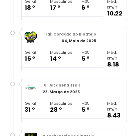
Geral
Masculinos
M35
Méd.
18 º
17 º
6 º
km/h
10.22
Trail Coração do Ribatejo
04, Maio de 2025
Geral
Masculinos
M35
Méd.
15 º
14 º
5 º
km/h
8.18
8º Alcanena Trail
23, Março de 2025
Geral
Masculinos
M35
Méd.
31 º
28 º
5 º
km/h
8.43