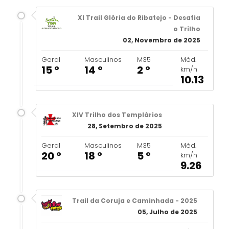
XI Trail Glória do Ribatejo - Desafia
o Trilho
02, Novembro de 2025
Geral
Masculinos
M35
Méd.
15 º
14 º
2 º
km/h
10.13
XIV Trilho dos Templários
28, Setembro de 2025
Geral
Masculinos
M35
Méd.
20 º
18 º
5 º
km/h
9.26
Trail da Coruja e Caminhada - 2025
05, Julho de 2025