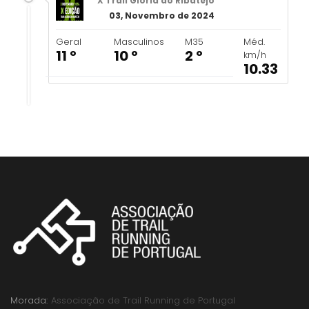
X Trail Glória do Ribatejo
03, Novembro de 2024
Geral
Masculinos
M35
Méd.
11 º
10 º
2 º
km/h
10.33
Morada:
Associação de Trail Running de Portugal