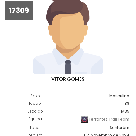
17309
VITOR GOMES
Sexo
Masculino
Idade
38
Escalão
M35
Equipa
Terrantêz Trail Team
Local
Santarém
Registo
02, Novembro de 2024