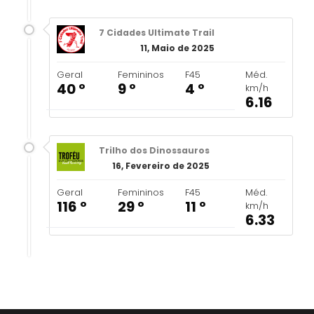
7 Cidades Ultimate Trail
11, Maio de 2025
Geral
Femininos
F45
Méd.
40 º
9 º
4 º
km/h
6.16
Trilho dos Dinossauros
16, Fevereiro de 2025
Geral
Femininos
F45
Méd.
116 º
29 º
11 º
km/h
6.33