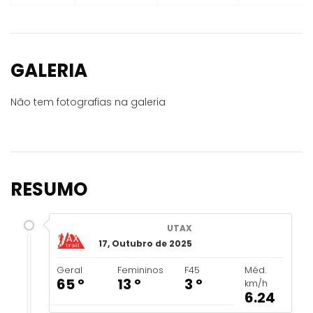
GALERIA
Não tem fotografias na galeria
RESUMO
UTAX
17, Outubro de 2025
Geral
Femininos
F45
Méd.
65 º
13 º
3 º
km/h
6.24