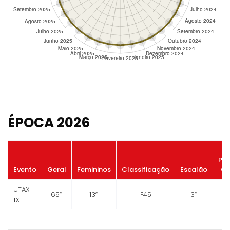
ÉPOCA 2026
Po
Evento
Geral
Femininos
Classificação
Escalão
Ge
UTAX
65ª
13ª
F45
3ª
TX