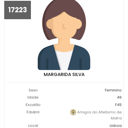
17223
MARGARIDA SILVA
Sexo
Feminino
Idade
46
Escalão
F45
Equipa
Amigos do Atletismo de
Mafra
Local
Lisboa