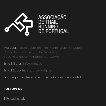
Morada:
Associação de Trail Running de Portugal
Casa dos Reis, Praça da República
3220 Vila Nova – Miranda do Corvo
Email Geral:
info@atrp.pt
Email Suporte:
suporte@atrp.pt
Para suporte deverá usar os tickets no seu portal
FOLLOW US
Facebook