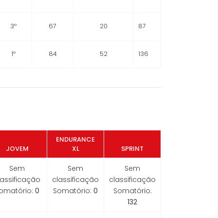
3º
67
20
87
1º
84
52
136
ENDURANCE
JOVEM
XL
SPRINT
Sem
Sem
Sem
lassificação
classificação
classificação
omatório:
0
Somatório:
0
Somatório:
132