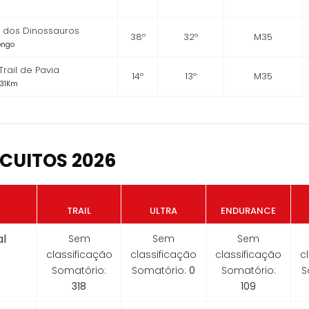
o dos Dinossauros
38º
32º
M35
Longo
Trail de Pavia
14º
13º
M35
 31Km
CUITOS 2026
TRAIL
ULTRA
ENDURANCE
l
Sem
Sem
Sem
classificação
classificação
classificação
c
Somatório:
Somatório:
0
Somatório:
S
318
109