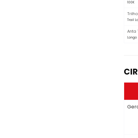
100K
Trilh
Trail 
Anta 
Longo
CIR
Gera