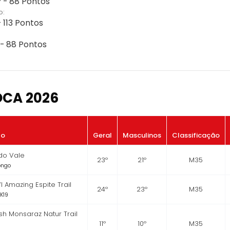
 - 88 Pontos
o:
 113 Pontos
 - 88 Pontos
OCA 2026
to
Geral
Masculinos
Classificação
 do Vale
23º
21º
M35
Longo
I Amazing Espite Trail
24º
23º
M35
 K19
sh Monsaraz Natur Trail
11º
10º
M35