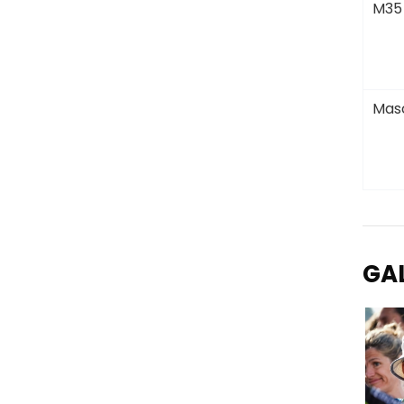
M35
Masc
GA