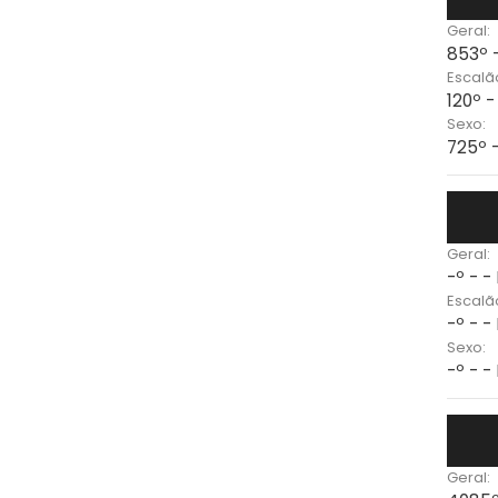
Geral:
853º 
Escalã
120º 
Sexo:
725º 
Geral:
-º - -
Escalã
-º - -
Sexo:
-º - -
Geral: