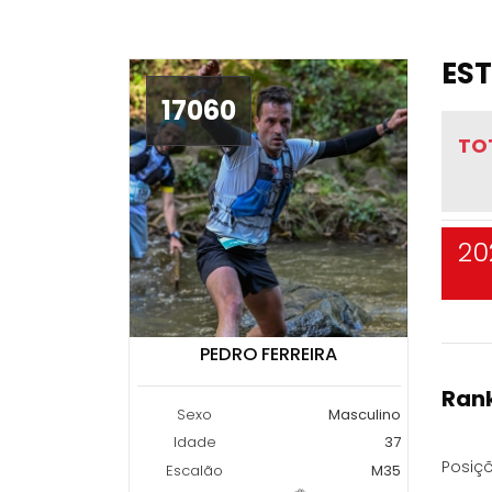
EST
17060
TO
20
PEDRO FERREIRA
Rank
Sexo
Masculino
Idade
37
Posiçõ
Escalão
M35