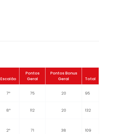
Pontos
Pontos Bonus
Escalão
Geral
Geral
Total
7º
75
20
95
8º
112
20
132
2º
71
38
109