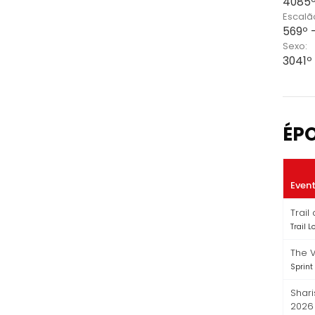
4085º
Escalã
569º -
Sexo:
3041º
ÉP
Even
Trail
Trail 
The V
Sprint
Shari
2026