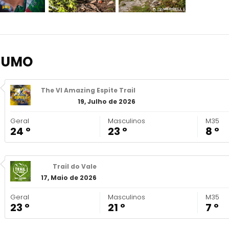
SUMO
The VI Amazing Espite Trail
19, Julho de 2026
Geral
Masculinos
M35
24 º
23 º
8 º
Trail do Vale
17, Maio de 2026
Geral
Masculinos
M35
23 º
21 º
7 º