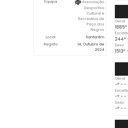
Equipa
Associação
Desportiva
Cultural e
Recreativa de
Geral:
Paço dos
1885º
Negros
Escalã
Local
Santarém
244º 
Registo
14, Outubro de
Sexo:
2024
1513º 
Geral:
-º - -
Escalã
-º - -
Sexo:
-º - -