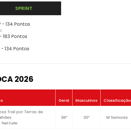
SPRINT
 - 134 Pontos
o:
- 183 Pontos
 - 134 Pontos
OCA 2026
to
Geral
Masculinos
Classificação
sa Trail por Terras de
lhães
38º
30º
M Seniores
 Trail Curto