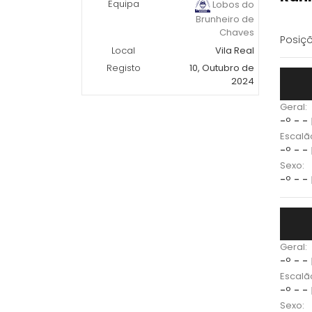
Equipa
Lobos do
Brunheiro de
Chaves
Posiçõ
Local
Vila Real
Registo
10, Outubro de
2024
Geral:
-º - -
Escalã
-º - -
Sexo:
-º - -
Geral:
-º - -
Escalã
-º - -
Sexo: