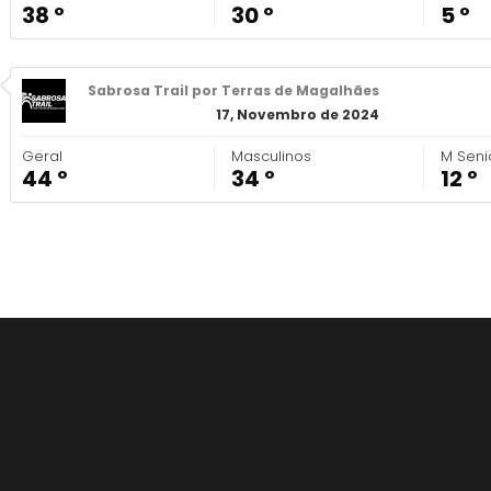
38 º
30 º
5 º
Sabrosa Trail por Terras de Magalhães
17, Novembro de 2024
Geral
Masculinos
M Seni
44 º
34 º
12 º