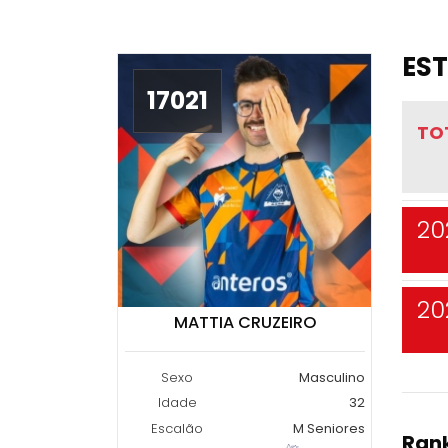
EST
17021
TO
20
20
MATTIA CRUZEIRO
Sexo
Masculino
Idade
32
Escalão
M Seniores
Rank