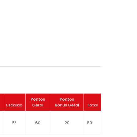
Pontos
Pontos
Escalão
Geral
Bonus Geral
Total
5º
60
20
80