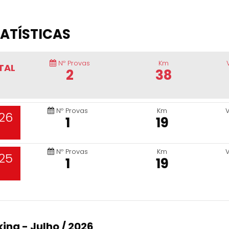
ATÍSTICAS
Nº Provas
Km
TAL
2
38
Nº Provas
Km
26
1
19
Nº Provas
Km
25
1
19
ing - Julho / 2026