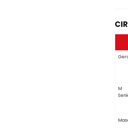
CIR
Gera
M
Seni
Masc