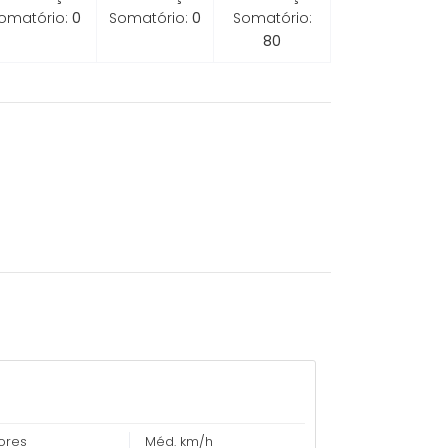
omatório:
0
Somatório:
0
Somatório:
80
ores
Méd. km/h