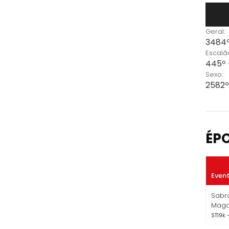
Geral:
3484º
Escalã
445º 
Sexo:
2582º
ÉP
Even
Sabro
Maga
ST19k -