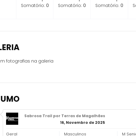
Somatório:
0
Somatório:
0
Somatório:
0
S
LERIA
m fotografias na galeria
SUMO
Sabrosa Trail por Terras de Magalhães
16, Novembro de 2025
Geral
Masculinos
M Seni