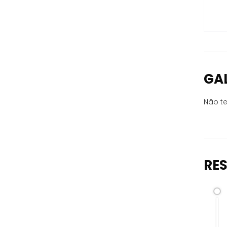
GA
Não te
RE