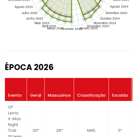
ÉPOCA 2026
P
Evento
Geral
Masculinos
Classificação
Escalão
13º
Leiria
X-Mas
Night
Trail
30º
28º
M45
5º
13º Leiria