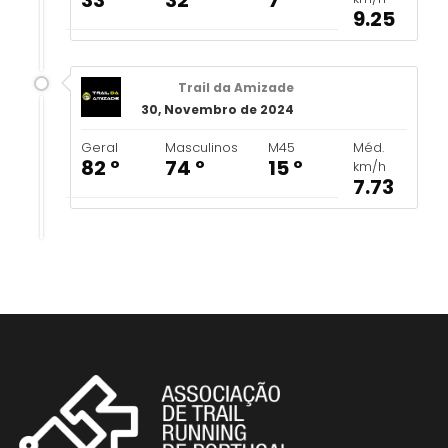
9.25
Trail da Amizade
30, Novembro de 2024
Geral
Masculinos
M45
Méd.
82 º
74 º
15 º
km/h
7.73