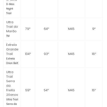
X-Mas
Night
Trail
Ultra
Trail do
79º
64º
M45
9º
Marão
TM
Estrela
Grande
Trail
104º
93º
M45
18º
Estrela
Orion Belt
Ultra
Trail
Serra
da
Freita
59º
54º
M45
15º
20anos
Ultra Trail
Serra da