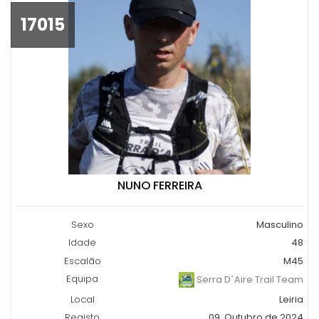
17015
NUNO FERREIRA
Sexo
Masculino
Idade
48
Escalão
M45
Equipa
Serra D´Aire Trail Team
Local
Leiria
Registo
09, Outubro de 2024