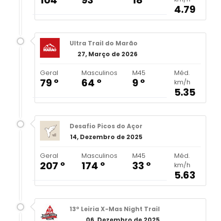
4.79
Ultra Trail do Marão
27, Março de 2026
Geral
Masculinos
M45
Méd.
79 º
64 º
9 º
km/h
5.35
Desafio Picos do Açor
14, Dezembro de 2025
Geral
Masculinos
M45
Méd.
207 º
174 º
33 º
km/h
5.63
13º Leiria X-Mas Night Trail
06, Dezembro de 2025