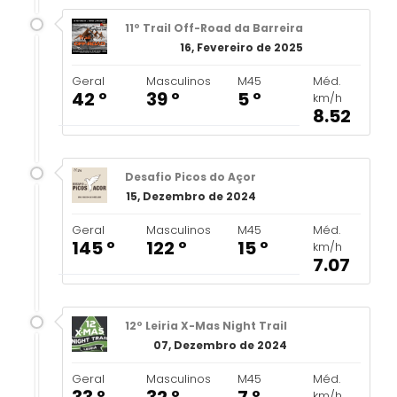
11º Trail Off-Road da Barreira
16, Fevereiro de 2025
Geral
Masculinos
M45
Méd.
42 º
39 º
5 º
km/h
8.52
Desafio Picos do Açor
15, Dezembro de 2024
Geral
Masculinos
M45
Méd.
145 º
122 º
15 º
km/h
7.07
12º Leiria X-Mas Night Trail
07, Dezembro de 2024
Geral
Masculinos
M45
Méd.
33 º
32 º
7 º
km/h