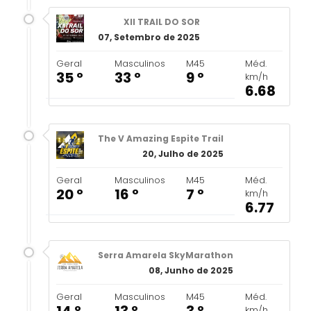
XII TRAIL DO SOR
07, Setembro de 2025
Geral
Masculinos
M45
Méd.
35 º
33 º
9 º
km/h
6.68
The V Amazing Espite Trail
20, Julho de 2025
Geral
Masculinos
M45
Méd.
20 º
16 º
7 º
km/h
6.77
Serra Amarela SkyMarathon
08, Junho de 2025
Geral
Masculinos
M45
Méd.
14 º
13 º
3 º
km/h