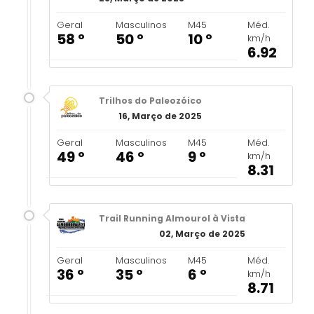
Geral
Masculinos
M45
Méd.
58 º
50 º
10 º
km/h
6.92
Trilhos do Paleozóico
16, Março de 2025
Geral
Masculinos
M45
Méd.
49 º
46 º
9 º
km/h
8.31
Trail Running Almourol à Vista
02, Março de 2025
Geral
Masculinos
M45
Méd.
36 º
35 º
6 º
km/h
8.71