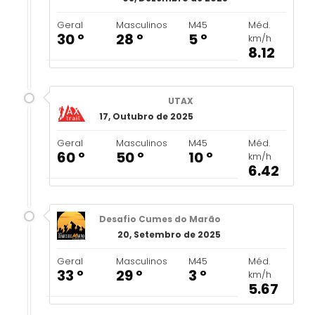
Geral
Masculinos
M45
Méd.
30 º
28 º
5 º
km/h
8.12
UTAX
17, Outubro de 2025
Geral
Masculinos
M45
Méd.
60 º
50 º
10 º
km/h
6.42
Desafio Cumes do Marão
20, Setembro de 2025
Geral
Masculinos
M45
Méd.
33 º
29 º
3 º
km/h
5.67