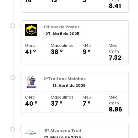
8.41
Trilhos do Pastor
27, Abril de 2025
Geral
Masculinos
M45
Méd.
41 º
38 º
9 º
km/h
7.32
2ºTrail dos Moinhos
13, Abril de 2025
Geral
Masculinos
M45
Méd.
40 º
37 º
7 º
km/h
8.86
8º Alcanena Trail
23, Março de 2025