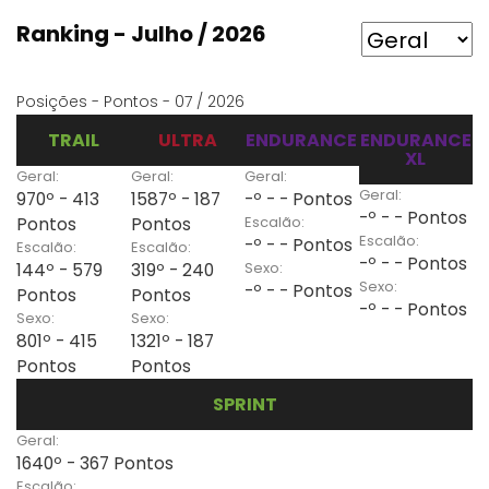
Ranking - Julho / 2026
Posições - Pontos - 07 / 2026
TRAIL
ULTRA
ENDURANCE
ENDURANCE
XL
Geral:
Geral:
Geral:
Geral:
970º - 413
1587º - 187
-º - - Pontos
-º - - Pontos
Escalão:
Pontos
Pontos
Escalão:
-º - - Pontos
Escalão:
Escalão:
-º - - Pontos
Sexo:
144º - 579
319º - 240
Sexo:
-º - - Pontos
Pontos
Pontos
-º - - Pontos
Sexo:
Sexo:
801º - 415
1321º - 187
Pontos
Pontos
SPRINT
Geral:
1640º - 367 Pontos
Escalão: