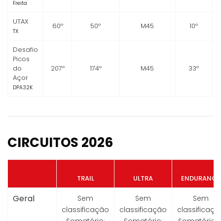
Freita
UTAX
60º
50º
M45
10º
TX
Desafio
Picos
do
207º
174º
M45
33º
Açor
DPA32K
CIRCUITOS 2026
TRAIL
ULTRA
ENDURANCE
Geral
Sem
Sem
Sem
classificação
classificação
classificaçã