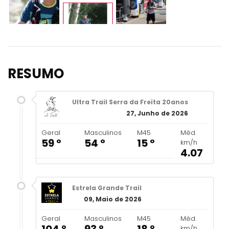
RESUMO
Ultra Trail Serra da Freita 20anos
27, Junho de 2026
Geral
Masculinos
M45
Méd.
59 º
54 º
15 º
km/h
4.07
Estrela Grande Trail
09, Maio de 2026
Geral
Masculinos
M45
Méd.
104 º
93 º
18 º
km/h