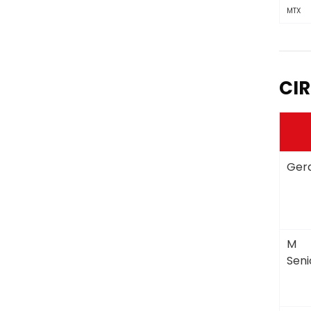
MTX
CIR
Gera
M
Seni