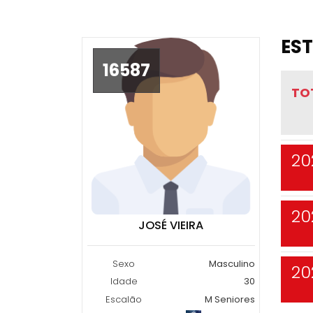
EST
16587
TO
20
20
JOSÉ VIEIRA
Sexo
Masculino
20
Idade
30
Escalão
M Seniores