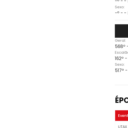
-º - -
Sexo:
-º - -
Geral:
568º 
Escalã
162º 
Sexo:
517º 
ÉP
Even
UTAX