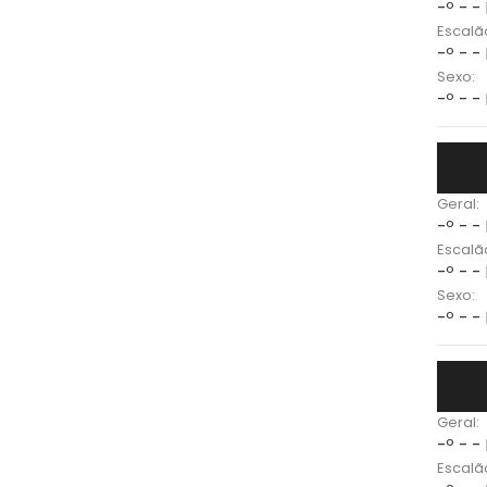
-º - -
Escalã
-º - -
Sexo:
-º - -
Geral:
-º - -
Escalã
-º - -
Sexo:
-º - -
Geral:
-º - -
Escalã