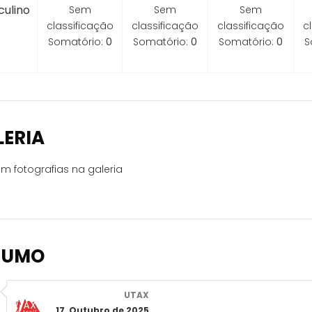
ulino
Sem
Sem
Sem
classificação
classificação
classificação
c
Somatório:
0
Somatório:
0
Somatório:
0
S
LERIA
m fotografias na galeria
SUMO
UTAX
17, Outubro de 2025