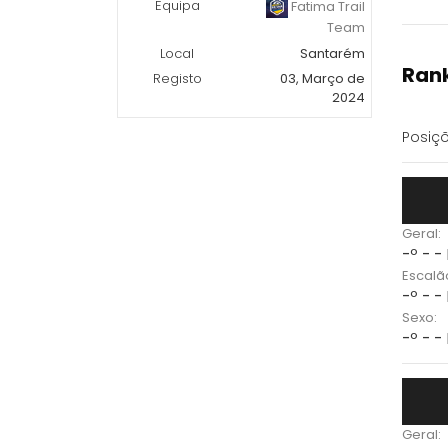
Equipa
Fatima Trail
Team
Local
Santarém
Rank
Registo
03, Março de
2024
Posiçõ
Geral:
-º - -
Escalã
-º - -
Sexo:
-º - -
Geral: