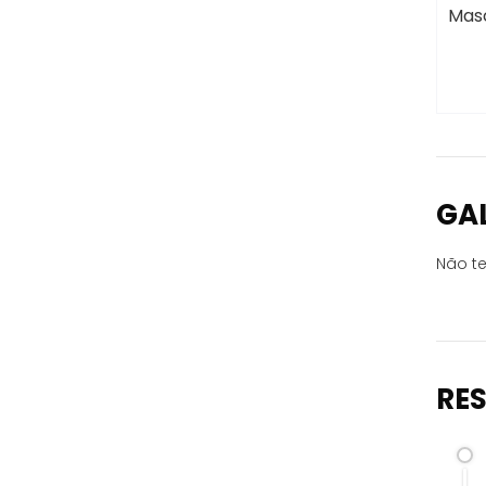
Masc
GA
Não te
RE