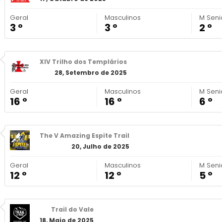
Geral
Masculinos
M Seni
3 º
3 º
2 º
XIV Trilho dos Templários
28, Setembro de 2025
Geral
Masculinos
M Seni
16 º
16 º
6 º
The V Amazing Espite Trail
20, Julho de 2025
Geral
Masculinos
M Seni
12 º
12 º
5 º
Trail do Vale
18, Maio de 2025