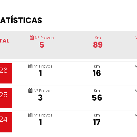
ATÍSTICAS
Nº Provas
Km
TAL
5
89
Nº Provas
Km
26
1
16
Nº Provas
Km
25
3
56
Nº Provas
Km
24
1
17