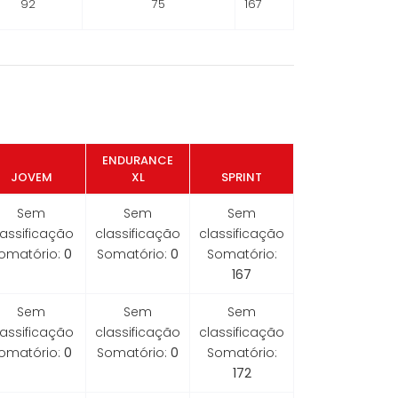
92
75
167
ENDURANCE
JOVEM
XL
SPRINT
Sem
Sem
Sem
lassificação
classificação
classificação
omatório:
0
Somatório:
0
Somatório:
167
Sem
Sem
Sem
lassificação
classificação
classificação
omatório:
0
Somatório:
0
Somatório:
172