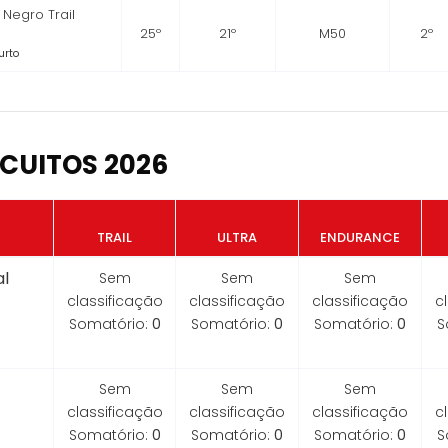
Negro Trail
25º
21º
M50
2º
urto
CUITOS 2026
TRAIL
ULTRA
ENDURANCE
l
Sem
Sem
Sem
classificação
classificação
classificação
c
Somatório:
0
Somatório:
0
Somatório:
0
S
Sem
Sem
Sem
classificação
classificação
classificação
c
Somatório:
0
Somatório:
0
Somatório:
0
S