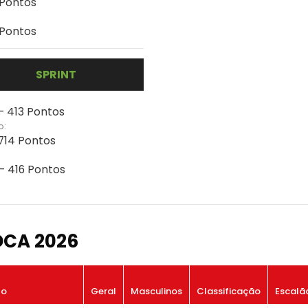
 Pontos
 Pontos
SPRINT
 - 413 Pontos
o:
 714 Pontos
 - 416 Pontos
OCA 2026
to
Geral
Masculinos
Classificação
Escalã