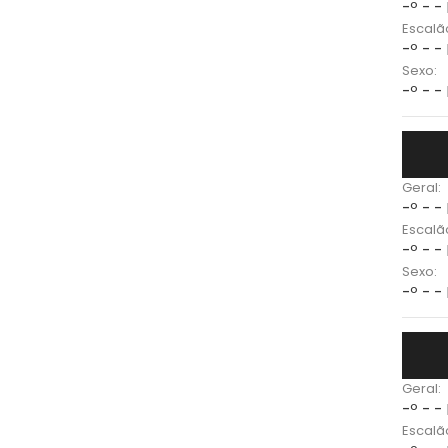
-º - -
Escalã
-º - -
Sexo:
-º - -
Geral:
-º - -
Escalã
-º - -
Sexo:
-º - -
Geral:
-º - -
Escalã