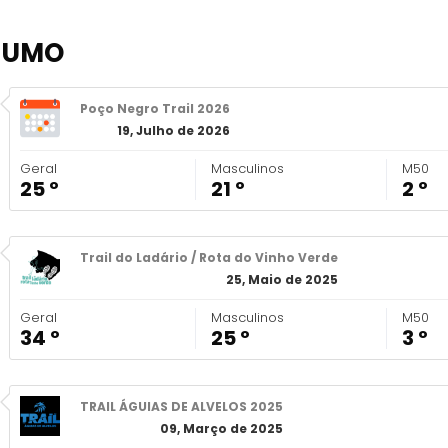
SUMO
Poço Negro Trail 2026
19, Julho de 2026
Geral
Masculinos
M50
25 º
21 º
2 º
Trail do Ladário / Rota do Vinho Verde
25, Maio de 2025
Geral
Masculinos
M50
34 º
25 º
3 º
TRAIL ÁGUIAS DE ALVELOS 2025
09, Março de 2025