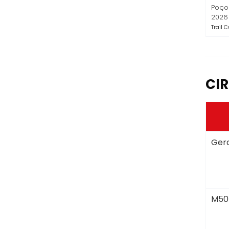
Poço 
2026
Trail C
CIR
Gera
M50