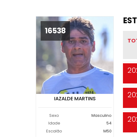
EST
16538
TO
20
20
IAZALDE MARTINS
Sexo
Masculino
20
Idade
54
Escalão
M50