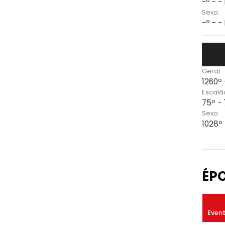
-º - -
Sexo:
-º - -
Geral:
1260º
Escalã
75º -
Sexo:
1028º
ÉP
Even