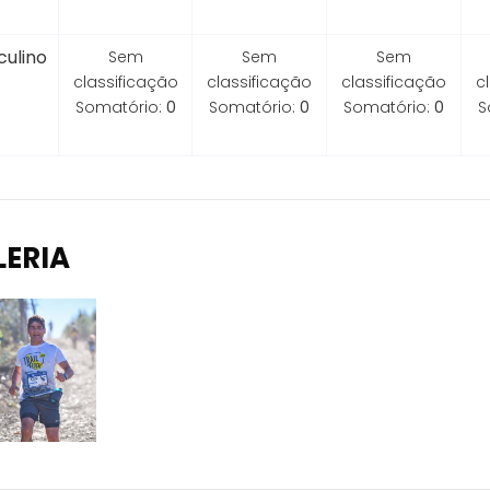
ulino
Sem
Sem
Sem
classificação
classificação
classificação
c
Somatório:
0
Somatório:
0
Somatório:
0
S
LERIA