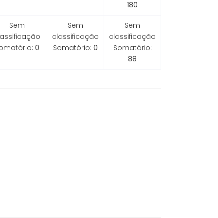
180
Sem
Sem
Sem
lassificação
classificação
classificação
omatório:
0
Somatório:
0
Somatório:
88