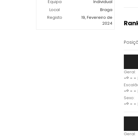
Equipa
Individual
Local
Braga
Registo
19, Fevereiro de
Rank
2024
Posiçõ
Geral:
-º - -
Escalã
-º - -
Sexo:
-º - -
Geral: