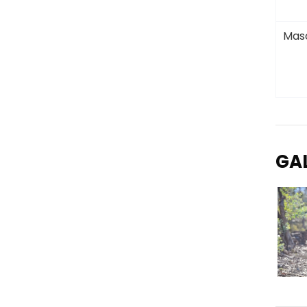
Masc
GA