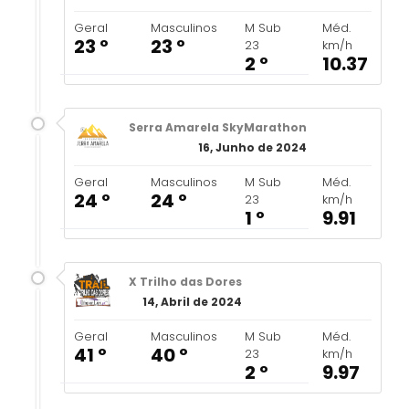
Geral
Masculinos
M Sub
Méd.
23 º
23 º
23
km/h
2 º
10.37
Serra Amarela SkyMarathon
16, Junho de 2024
Geral
Masculinos
M Sub
Méd.
24 º
24 º
23
km/h
1 º
9.91
X Trilho das Dores
14, Abril de 2024
Geral
Masculinos
M Sub
Méd.
41 º
40 º
23
km/h
2 º
9.97