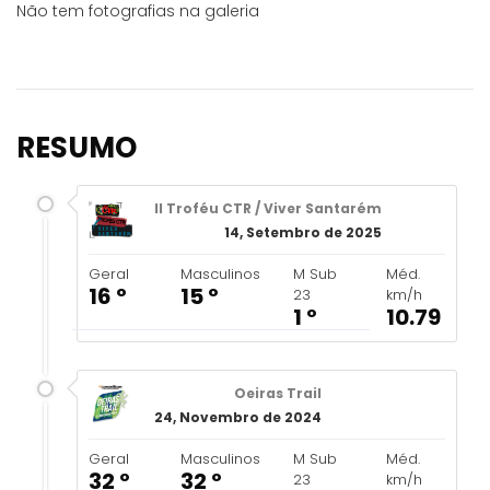
Não tem fotografias na galeria
RESUMO
II Troféu CTR / Viver Santarém
14, Setembro de 2025
Geral
Masculinos
M Sub
Méd.
16 º
15 º
23
km/h
1 º
10.79
Oeiras Trail
24, Novembro de 2024
Geral
Masculinos
M Sub
Méd.
32 º
32 º
23
km/h