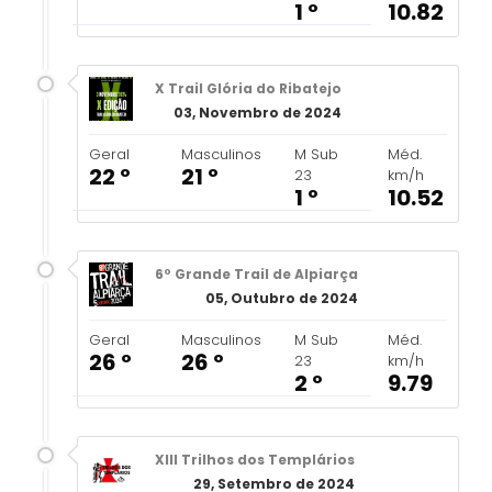
1 º
10.82
X Trail Glória do Ribatejo
03, Novembro de 2024
Geral
Masculinos
M Sub
Méd.
22 º
21 º
23
km/h
1 º
10.52
6º Grande Trail de Alpiarça
05, Outubro de 2024
Geral
Masculinos
M Sub
Méd.
26 º
26 º
23
km/h
2 º
9.79
XIII Trilhos dos Templários
29, Setembro de 2024