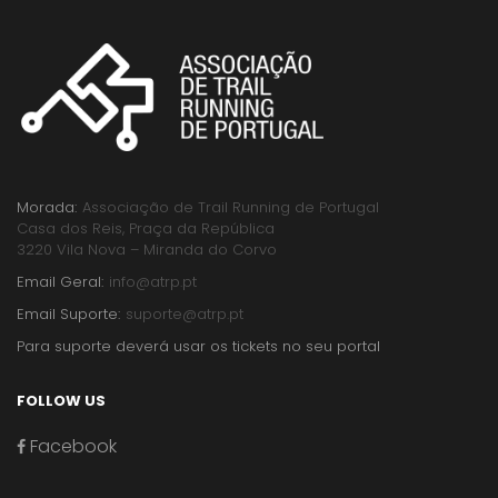
Morada:
Associação de Trail Running de Portugal
Casa dos Reis, Praça da República
3220 Vila Nova – Miranda do Corvo
Email Geral:
info@atrp.pt
Email Suporte:
suporte@atrp.pt
Para suporte deverá usar os tickets no seu portal
FOLLOW US
Facebook