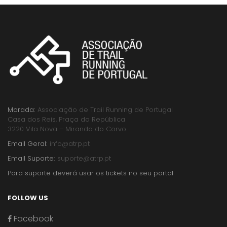
Morada:
Associação de Trail Running de Portugal
Casa dos Reis, Praça da República
3220 Vila Nova – Miranda do Corvo
Email Geral:
info@atrp.pt
Email Suporte:
suporte@atrp.pt
Para suporte deverá usar os tickets no seu portal
FOLLOW US
Facebook