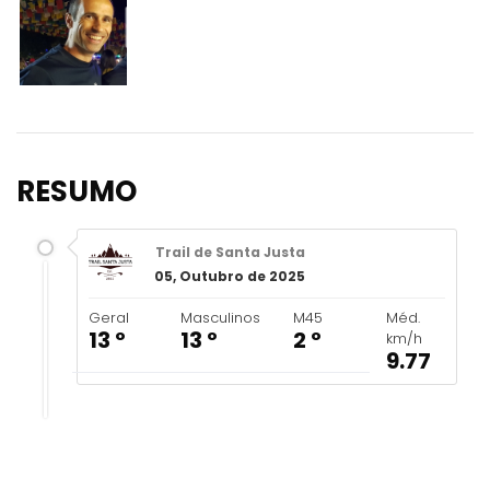
RESUMO
Trail de Santa Justa
05, Outubro de 2025
Geral
Masculinos
M45
Méd.
13 º
13 º
2 º
km/h
9.77