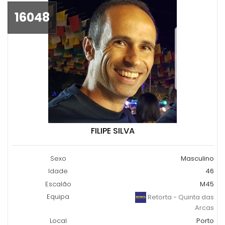
16048
FILIPE SILVA
Sexo
Masculino
Idade
46
Escalão
M45
Equipa
Retorta - Quinta das
Arcas
Local
Porto