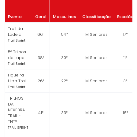
Evento
Geral
Masculinos
Classificação
Escalão
Trail da
Ladeia
66º
54º
M Seniores
17º
Trail Sprint
5° Trilhos
da Lapa
38º
30º
M Seniores
11º
Trail Sprint
Figueira
Ultra Trail
26º
22º
M Seniores
3º
Trail Sprint
TRILHOS
DA
NEXEBRA
41º
33º
M Seniores
16º
TRAIL -
TNT®
TRAIL SPRINT