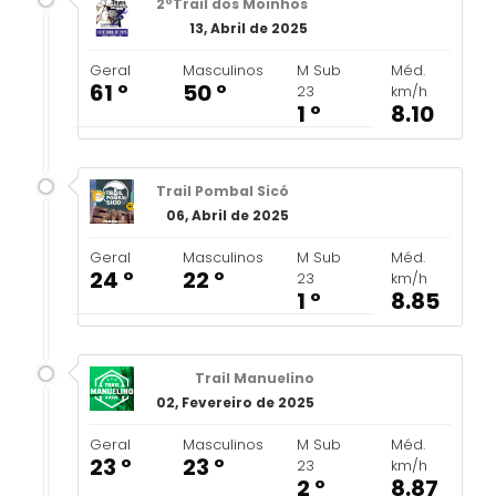
2ºTrail dos Moinhos
13, Abril de 2025
Geral
Masculinos
M Sub
Méd.
61 º
50 º
23
km/h
1 º
8.10
Trail Pombal Sicó
06, Abril de 2025
Geral
Masculinos
M Sub
Méd.
24 º
22 º
23
km/h
1 º
8.85
Trail Manuelino
02, Fevereiro de 2025
Geral
Masculinos
M Sub
Méd.
23 º
23 º
23
km/h
2 º
8.87