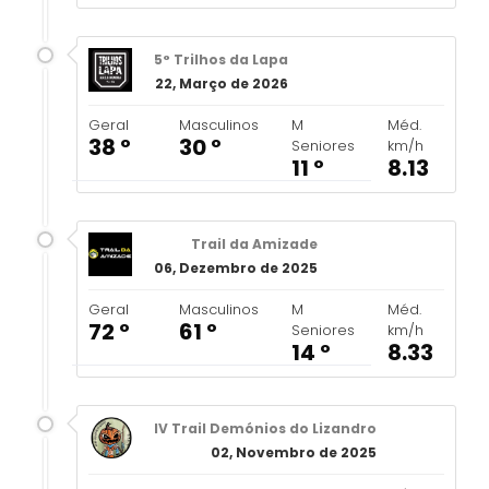
5° Trilhos da Lapa
22, Março de 2026
Geral
Masculinos
M
Méd.
38 º
30 º
Seniores
km/h
11 º
8.13
Trail da Amizade
06, Dezembro de 2025
Geral
Masculinos
M
Méd.
72 º
61 º
Seniores
km/h
14 º
8.33
IV Trail Demónios do Lizandro
02, Novembro de 2025