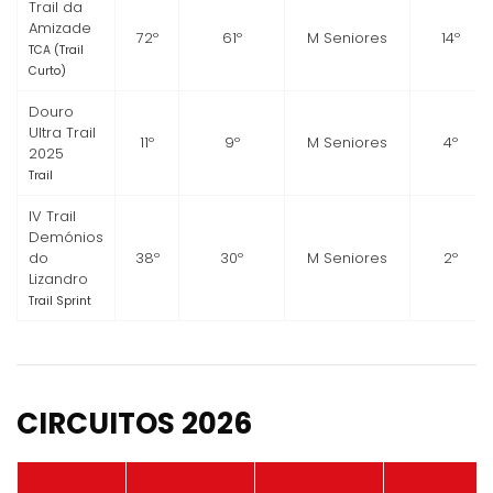
Trail da
Amizade
72º
61º
M Seniores
14º
TCA (Trail
Curto)
Douro
Ultra Trail
11º
9º
M Seniores
4º
2025
Trail
IV Trail
Demónios
do
38º
30º
M Seniores
2º
Lizandro
Trail Sprint
CIRCUITOS 2026