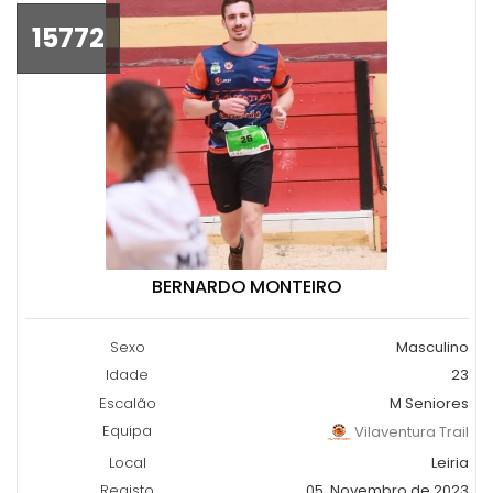
15772
BERNARDO MONTEIRO
Sexo
Masculino
Idade
23
Escalão
M Seniores
Equipa
Vilaventura Trail
Local
Leiria
Registo
05, Novembro de 2023