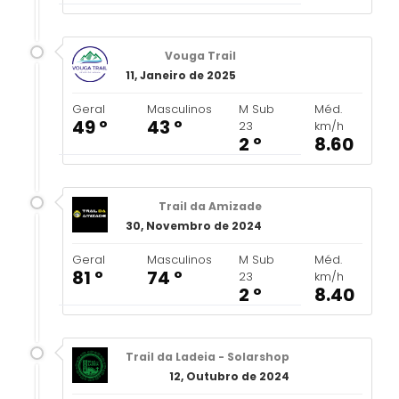
Vouga Trail
11, Janeiro de 2025
Geral
Masculinos
M Sub
Méd.
49 º
43 º
23
km/h
2 º
8.60
Trail da Amizade
30, Novembro de 2024
Geral
Masculinos
M Sub
Méd.
81 º
74 º
23
km/h
2 º
8.40
Trail da Ladeia - Solarshop
12, Outubro de 2024