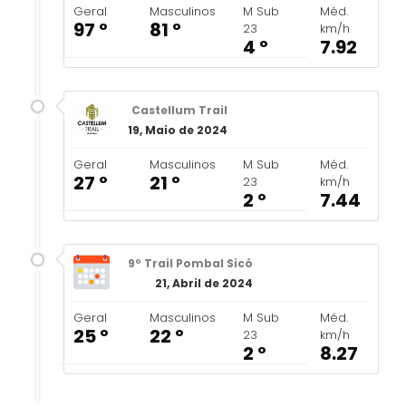
Geral
Masculinos
M Sub
Méd.
97 º
81 º
23
km/h
4 º
7.92
Castellum Trail
19, Maio de 2024
Geral
Masculinos
M Sub
Méd.
27 º
21 º
23
km/h
2 º
7.44
9º Trail Pombal Sicó
21, Abril de 2024
Geral
Masculinos
M Sub
Méd.
25 º
22 º
23
km/h
2 º
8.27