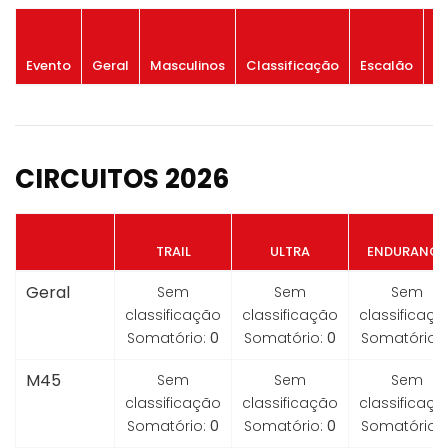
P
Evento
Geral
Masculinos
Classificação
Escalão
G
CIRCUITOS 2026
TRAIL
ULTRA
ENDURANCE
Geral
Sem
Sem
Sem
classificação
classificação
classificaçã
Somatório:
0
Somatório:
0
Somatório:
M45
Sem
Sem
Sem
classificação
classificação
classificaçã
Somatório:
0
Somatório:
0
Somatório: