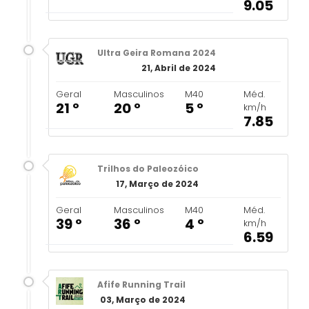
9.05
Ultra Geira Romana 2024
21, Abril de 2024
Geral
Masculinos
M40
Méd.
21 º
20 º
5 º
km/h
7.85
Trilhos do Paleozóico
17, Março de 2024
Geral
Masculinos
M40
Méd.
39 º
36 º
4 º
km/h
6.59
Afife Running Trail
03, Março de 2024