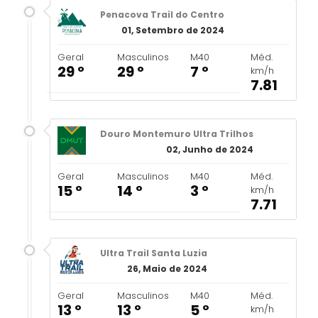
Penacova Trail do Centro
01, Setembro de 2024
Geral
Masculinos
M40
Méd.
29 º
29 º
7 º
km/h
7.81
Douro Montemuro Ultra Trilhos
02, Junho de 2024
Geral
Masculinos
M40
Méd.
15 º
14 º
3 º
km/h
7.71
Ultra Trail Santa Luzia
26, Maio de 2024
Geral
Masculinos
M40
Méd.
13 º
13 º
5 º
km/h