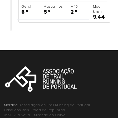
Geral
Masculinos
M40
Méd.
6 º
5 º
2 º
km/h
9.44
Morada:
Associação de Trail Running de Portugal
Casa dos Reis, Praça da República
3220 Vila Nova – Miranda do Corvo