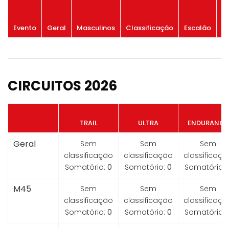
P
Evento
Geral
Masculinos
Classificação
Escalão
G
CIRCUITOS 2026
TRAIL
ULTRA
ENDURANCE
Geral
Sem
Sem
Sem
classificação
classificação
classificaçã
Somatório:
0
Somatório:
0
Somatório:
M45
Sem
Sem
Sem
classificação
classificação
classificaçã
Somatório:
0
Somatório:
0
Somatório: