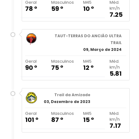
Geral
Masculinos
M45
Méd.
78 º
59 º
10 º
km/h
7.25
TAUT-TERRAS DO ANCIÃO ULTRA
TRAIL
09, Março de 2024
Geral
Masculinos
M45
Méd.
90 º
75 º
12 º
km/h
5.81
Trail da Amizade
03, Dezembro de 2023
Geral
Masculinos
M45
Méd.
101 º
87 º
15 º
km/h
7.17