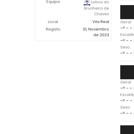
Equipa
Lobos do
Brunheiro de
Chaves
Local
Vila Real
Geral:
-º - -
Registo
01, Novembro
Escalã
de 2023
-º - -
Sexo:
-º - -
Geral:
-º - -
Escalã
-º - -
Sexo:
-º - -