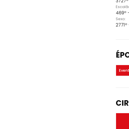
3727º
Escalã
469º 
Sexo:
2771º 
ÉP
Even
CIR