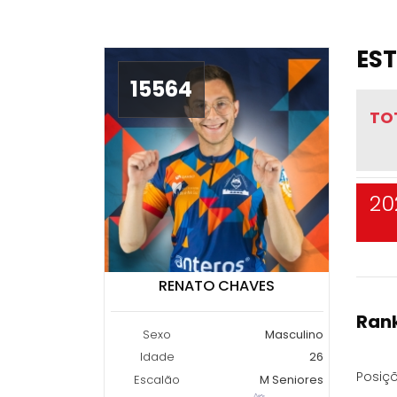
EST
15564
TO
20
RENATO CHAVES
Rank
Sexo
Masculino
Idade
26
Posiçõ
Escalão
M Seniores