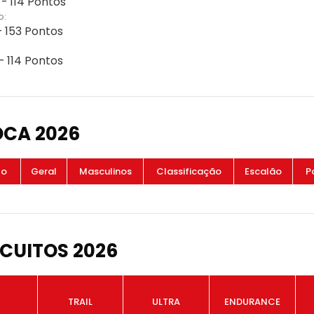
 - 114 Pontos
o:
- 153 Pontos
- 114 Pontos
OCA 2026
to
Geral
Masculinos
Classificação
Escalão
P
CUITOS 2026
TRAIL
ULTRA
ENDURANCE