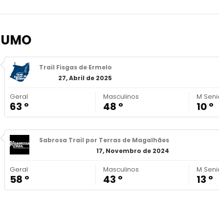
SUMO
Trail Fisgas de Ermelo
27, Abril de 2025
Geral
Masculinos
M Seni
63 º
48 º
10 º
Sabrosa Trail por Terras de Magalhães
17, Novembro de 2024
Geral
Masculinos
M Seni
58 º
43 º
13 º