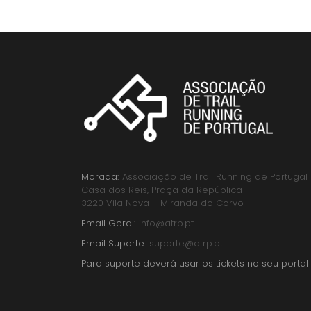
Morada:
Associação de Trail Running de Portugal
Casa dos Reis, Praça da República
3220 Vila Nova – Miranda do Corvo
Email Geral:
info@atrp.pt
Email Suporte:
suporte@atrp.pt
Para suporte deverá usar os tickets no seu portal