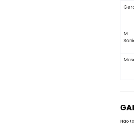
Gera
M
Seni
Masc
GA
Não te