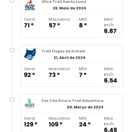
Ultra Trail Santa Luzia
26, Maio de 2024
Geral
Masculinos
M50
Méd.
71 º
57 º
8 º
km/h
6.87
Trail Fisgas de Ermelo
21, Abril de 2024
Geral
Masculinos
M50
Méd.
92 º
73 º
7 º
km/h
6.54
Foz Côa Douro Trail Adventure
09, Março de 2024
Geral
Masculinos
M50
Méd.
129 º
109 º
24 º
km/h
6.49