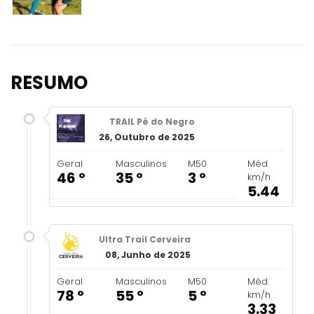
RESUMO
TRAIL Pé do Negro
26, Outubro de 2025
Geral
Masculinos
M50
Méd.
46 º
35 º
3 º
km/h
5.44
Ultra Trail Cerveira
08, Junho de 2025
Geral
Masculinos
M50
Méd.
78 º
55 º
5 º
km/h
3.33