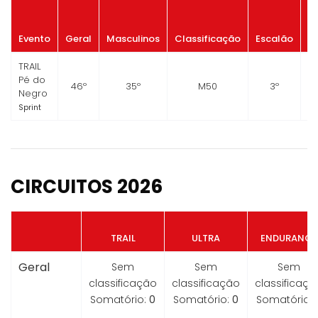
P
Evento
Geral
Masculinos
Classificação
Escalão
G
TRAIL
Pé do
46º
35º
M50
3º
Negro
Sprint
CIRCUITOS 2026
TRAIL
ULTRA
ENDURANCE
Geral
Sem
Sem
Sem
classificação
classificação
classificaçã
Somatório:
0
Somatório:
0
Somatório: