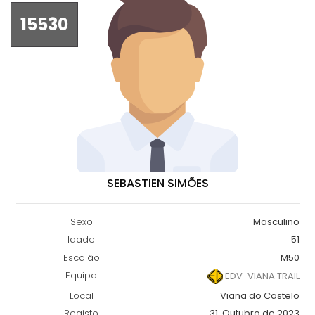
15530
SEBASTIEN SIMÕES
Sexo
Masculino
Idade
51
Escalão
M50
Equipa
EDV-VIANA TRAIL
Local
Viana do Castelo
Registo
31, Outubro de 2023