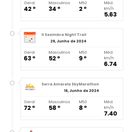
Geral
Masculinos
M50
Méd.
42 º
34 º
2 º
km/h
5.63
II Sesimbra Night Trail
29, Junho de 2024
Geral
Masculinos
M50
Méd.
63 º
52 º
9 º
km/h
6.74
Serra Amarela SkyMarathon
16, Junho de 2024
Geral
Masculinos
M50
Méd.
72 º
58 º
8 º
km/h
7.40