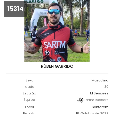
15314
RÚBEN GARRIDO
Sexo
Masculino
Idade
30
Escalão
M Seniores
Equipa
Sartim Runners
Local
Santarém
Registo
18, Outubro de 2023