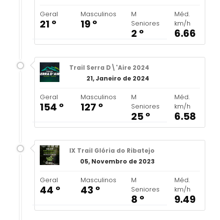
Geral
Masculinos
M
Méd.
21 º
19 º
Seniores
km/h
2 º
6.66
Trail Serra D\'Aire 2024
21, Janeiro de 2024
Geral
Masculinos
M
Méd.
154 º
127 º
Seniores
km/h
25 º
6.58
IX Trail Glória do Ribatejo
05, Novembro de 2023
Geral
Masculinos
M
Méd.
44 º
43 º
Seniores
km/h
8 º
9.49