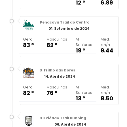
12 º
6.89
Penacova Trail do Centro
01, Setembro de 2024
Geral
Masculinos
M
Méd.
83 º
82 º
Seniores
km/h
19 º
9.44
X Trilho das Dores
14, Abril de 2024
Geral
Masculinos
M
Méd.
82 º
76 º
Seniores
km/h
13 º
8.50
XII Piódão Trail Running
06, Abril de 2024