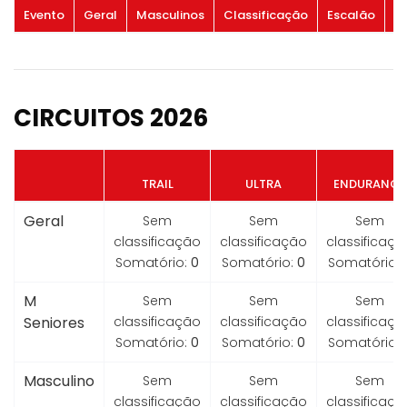
Evento
Geral
Masculinos
Classificação
Escalão
G
CIRCUITOS 2026
TRAIL
ULTRA
ENDURANCE
Geral
Sem
Sem
Sem
classificação
classificação
classificaçã
Somatório:
0
Somatório:
0
Somatório:
M
Sem
Sem
Sem
Seniores
classificação
classificação
classificaçã
Somatório:
0
Somatório:
0
Somatório:
Masculino
Sem
Sem
Sem
classificação
classificação
classificaçã