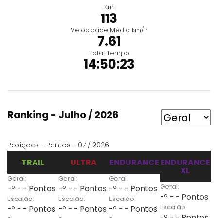
Km
113
Velocidade Média km/h
7.61
Total Tempo
14:50:23
Ranking - Julho / 2026
Posições - Pontos - 07 / 2026
TRAIL
ULTRA
ENDURANCE
ENDURANCE
XL
Geral:
Geral:
Geral:
Geral:
-º - - Pontos
-º - - Pontos
-º - - Pontos
-º - - Pontos
Escalão:
Escalão:
Escalão:
Escalão:
-º - - Pontos
-º - - Pontos
-º - - Pontos
-º - - Pontos