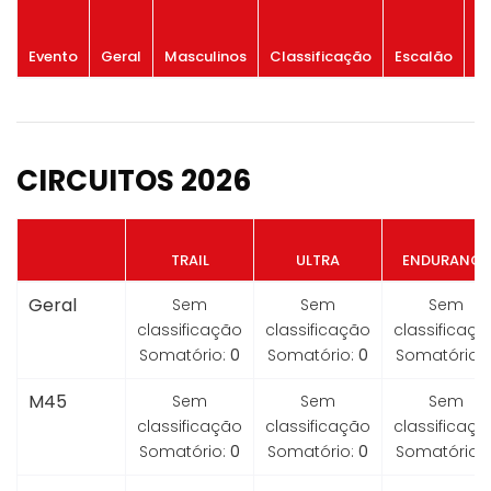
P
Evento
Geral
Masculinos
Classificação
Escalão
G
CIRCUITOS 2026
TRAIL
ULTRA
ENDURANCE
Geral
Sem
Sem
Sem
classificação
classificação
classificaçã
Somatório:
0
Somatório:
0
Somatório:
M45
Sem
Sem
Sem
classificação
classificação
classificaçã
Somatório:
0
Somatório:
0
Somatório: