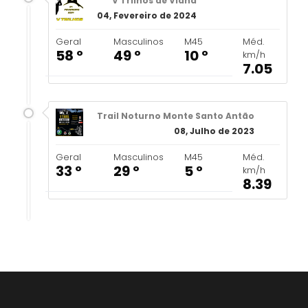
V Trilhos de Viana
04, Fevereiro de 2024
Geral
Masculinos
M45
Méd.
58 º
49 º
10 º
km/h
7.05
Trail Noturno Monte Santo Antão
08, Julho de 2023
Geral
Masculinos
M45
Méd.
33 º
29 º
5 º
km/h
8.39