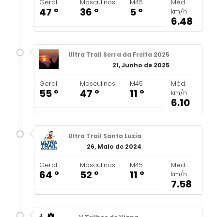
Geral
Masculinos
M45
Méd.
47 º
36 º
5 º
km/h
6.48
Ultra Trail Serra da Freita 2025
21, Junho de 2025
Geral
Masculinos
M45
Méd.
55 º
47 º
11 º
km/h
6.10
Ultra Trail Santa Luzia
26, Maio de 2024
Geral
Masculinos
M45
Méd.
64 º
52 º
11 º
km/h
7.58