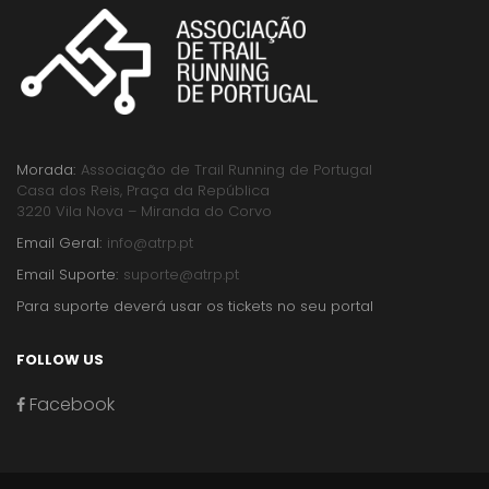
Morada:
Associação de Trail Running de Portugal
Casa dos Reis, Praça da República
3220 Vila Nova – Miranda do Corvo
Email Geral:
info@atrp.pt
Email Suporte:
suporte@atrp.pt
Para suporte deverá usar os tickets no seu portal
FOLLOW US
Facebook