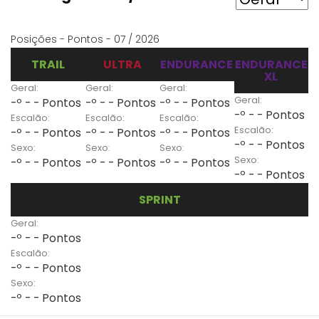
Posições - Pontos - 07 / 2026
TRAIL
ULTRA
ENDURANCE
ENDURANCE
XL
Geral:
Geral:
Geral:
Geral:
-º - - Pontos
-º - - Pontos
-º - - Pontos
-º - - Pontos
Escalão:
Escalão:
Escalão:
Escalão:
-º - - Pontos
-º - - Pontos
-º - - Pontos
-º - - Pontos
Sexo:
Sexo:
Sexo:
Sexo:
-º - - Pontos
-º - - Pontos
-º - - Pontos
-º - - Pontos
SPRINT
Geral:
-º - - Pontos
Escalão:
-º - - Pontos
Sexo:
-º - - Pontos