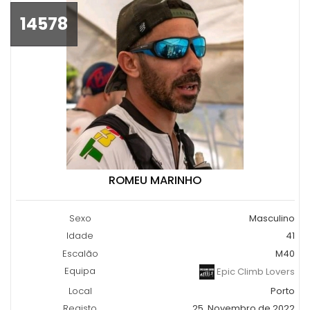
14578
ROMEU MARINHO
Sexo
Masculino
Idade
41
Escalão
M40
Equipa
Epic Climb Lovers
Local
Porto
Registo
25, Novembro de 2022