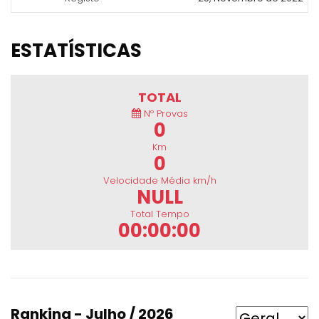
ESTATÍSTICAS
TOTAL
Nº Provas
0
Km
0
Velocidade Média km/h
NULL
Total Tempo
00:00:00
Ranking - Julho / 2026