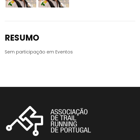
RESUMO
Sem participação em Eventos