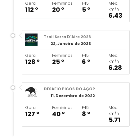
Geral
Femininos
F45
Méd.
112 º
20 º
5 º
km/h
6.43
Trail Serra D`Aire 2023
22, Janeiro de 2023
Geral
Femininos
F45
Méd.
128 º
25 º
6 º
km/h
6.28
DESAFIO PICOS DO AÇOR
11, Dezembro de 2022
Geral
Femininos
F45
Méd.
127 º
40 º
8 º
km/h
5.71