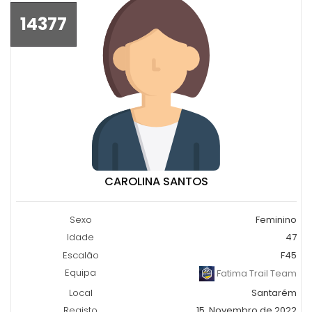
14377
CAROLINA SANTOS
Sexo
Feminino
Idade
47
Escalão
F45
Equipa
Fatima Trail Team
Local
Santarém
Registo
15, Novembro de 2022