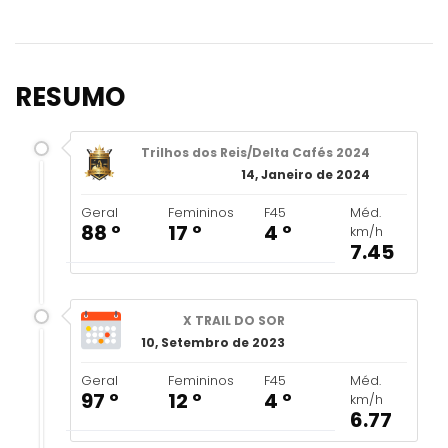
RESUMO
Trilhos dos Reis/Delta Cafés 2024
14, Janeiro de 2024
Geral
Femininos
F45
Méd.
88 º
17 º
4 º
km/h
7.45
X TRAIL DO SOR
10, Setembro de 2023
Geral
Femininos
F45
Méd.
97 º
12 º
4 º
km/h
6.77