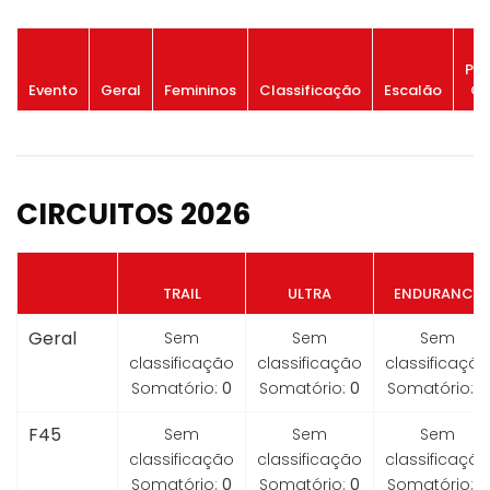
Po
Evento
Geral
Femininos
Classificação
Escalão
Ge
CIRCUITOS 2026
TRAIL
ULTRA
ENDURANCE
Geral
Sem
Sem
Sem
classificação
classificação
classificação
Somatório:
0
Somatório:
0
Somatório:
0
F45
Sem
Sem
Sem
classificação
classificação
classificação
Somatório:
0
Somatório:
0
Somatório:
0