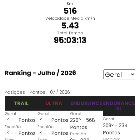
Km
516
Velocidade Média km/h
5.43
Total Tempo
95:03:13
Ranking - Julho / 2026
Posições - Pontos - 07 / 2026
TRAIL
ULTRA
ENDURANCE
ENDURANCE
XL
Geral:
Geral:
Geral:
Geral:
-º - - Pontos
-º - - Pontos
220º - 568
209º - 234
Escalão:
Escalão:
Pontos
Pontos
-º - - Pontos
-º - - Pontos
Escalão:
Escalão:
Sexo:
Sexo: