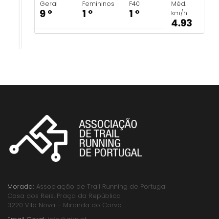
Geral
Femininos
F40
Méd.
9 º
1 º
1 º
km/h
4.93
Morada:
Associação de Trail Running de Portugal
Casa dos Reis, Praça da República
3220 Vila Nova – Miranda do Corvo