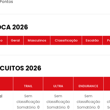
 Pontos
OCA 2026
to
Geral
Masculinos
Classificação
Escalão
P
CUITOS 2026
TRAIL
ULTRA
ENDURANCE
l
Sem
Sem
Sem
classificação
classificação
classificação
c
Somatório:
0
Somatório:
0
Somatório:
0
S