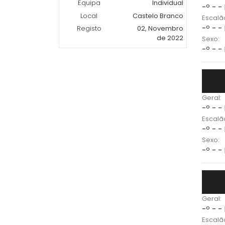
Equipa
Individual
-º - -
Local
Castelo Branco
Escalã
-º - -
Registo
02, Novembro
de 2022
Sexo:
-º - -
Geral:
-º - -
Escalã
-º - -
Sexo:
-º - -
Geral:
-º - -
Escalã