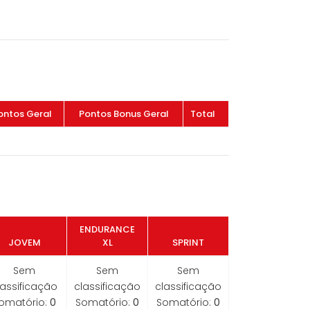
ontos Geral
Pontos Bonus Geral
Total
ENDURANCE
JOVEM
XL
SPRINT
Sem
Sem
Sem
lassificação
classificação
classificação
omatório:
0
Somatório:
0
Somatório:
0