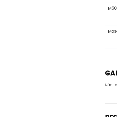
M50
Masc
GA
Não te