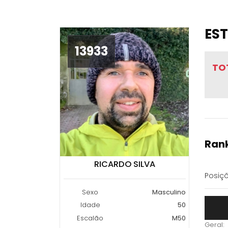
EST
13933
TO
Rank
RICARDO SILVA
Posiçõ
Sexo
Masculino
Idade
50
Escalão
M50
Geral: