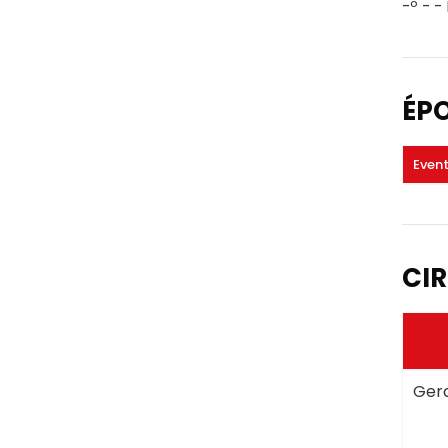
-º - -
ÉP
Even
CIR
Gera