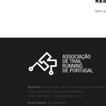
RE
Sem p
Morada:
Associação de Trail Running de Portugal
Casa dos Reis, Praça da República
3220 Vila Nova – Miranda do Corvo
Email Geral:
info@atrp.pt