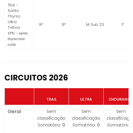
Stut -
Santo
Thyrso
Ultra
9º
9º
M Sub 23
1º
Trilhos
STTC - santo
thyrso trail
curto
CIRCUITOS 2026
TRAIL
ULTRA
ENDURANCE
Geral
Sem
Sem
Sem
classificação
classificação
classificaçã
Somatório:
0
Somatório:
0
Somatório: