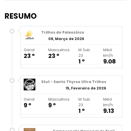
RESUMO
Trilhos do Paleozóico
08, Março de 2026
Geral
Masculinos
M Sub
Méd.
23 º
23 º
23
km/h
1 º
9.08
Stut - Santo Thyrso Ultra Trilhos
15, Fevereiro de 2026
Geral
Masculinos
M Sub
Méd.
9 º
9 º
23
km/h
1 º
9.13