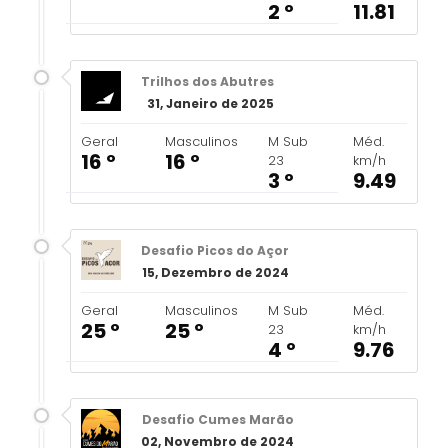
2 º
11.81
Trilhos dos Abutres
31, Janeiro de 2025
Geral
Masculinos
M Sub
Méd.
16 º
16 º
23
km/h
3 º
9.49
Desafio Picos do Açor
15, Dezembro de 2024
Geral
Masculinos
M Sub
Méd.
25 º
25 º
23
km/h
4 º
9.76
Desafio Cumes Marão
02, Novembro de 2024