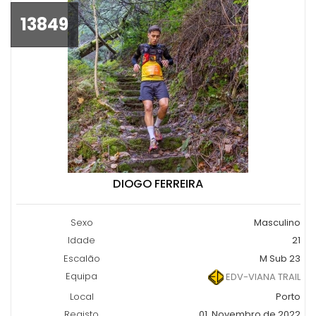
13849
DIOGO FERREIRA
Sexo
Masculino
Idade
21
Escalão
M Sub 23
Equipa
EDV-VIANA TRAIL
Local
Porto
Registo
01, Novembro de 2022