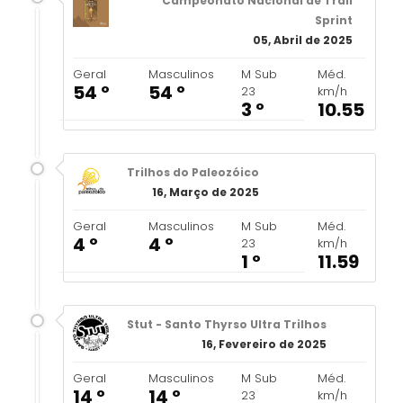
Campeonato Nacional de Trail
Sprint
05, Abril de 2025
Geral
Masculinos
M Sub
Méd.
54 º
54 º
23
km/h
3 º
10.55
Trilhos do Paleozóico
16, Março de 2025
Geral
Masculinos
M Sub
Méd.
4 º
4 º
23
km/h
1 º
11.59
Stut - Santo Thyrso Ultra Trilhos
16, Fevereiro de 2025
Geral
Masculinos
M Sub
Méd.
14 º
14 º
23
km/h