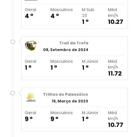
Geral
Masculinos
M Sub
Méd.
4 º
4 º
23
km/h
1 º
10.27
Trail da Trofa
08, Setembro de 2024
Geral
Masculinos
M Júnior
Méd.
1 º
1 º
1 º
km/h
11.72
Trilhos do Paleozóico
19, Março de 2023
Geral
Masculinos
M Júnior
Méd.
9 º
9 º
1 º
km/h
10.77