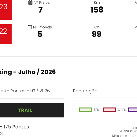
Nº Provas
Km
23
7
158
Nº Provas
Km
V
22
5
99
ing - Julho / 2026
es - Pontos - 07 / 2026
Pontuação
TRAIL
 - 175 Pontos
o: