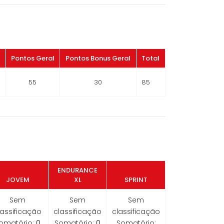
Pontos Geral
Pontos Bonus Geral
Total
55
30
85
ENDURANCE
JOVEM
XL
SPRINT
Sem
Sem
Sem
lassificação
classificação
classificação
omatório:
0
Somatório:
0
Somatório: