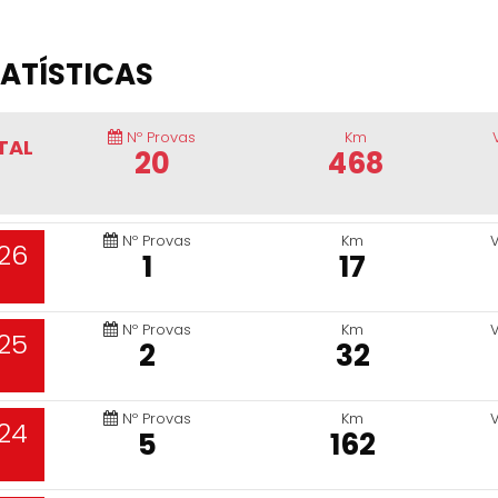
ATÍSTICAS
Nº Provas
Km
TAL
20
468
Nº Provas
Km
26
1
17
Nº Provas
Km
25
2
32
Nº Provas
Km
24
5
162