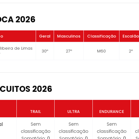
OCA 2026
to
Geral
Masculinos
Classificação
Escalão
 Ribeira de Limas
30º
27º
M60
2º
T
CUITOS 2026
TRAIL
ULTRA
ENDURANCE
l
Sem
Sem
Sem
classificação
classificação
classificação
c
Somatório:
0
Somatório:
0
Somatório:
0
S