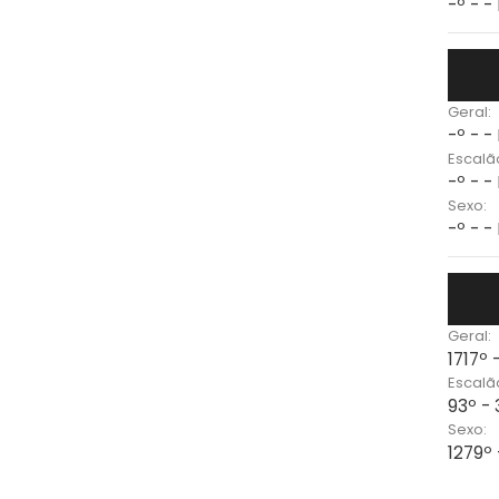
-º - -
Geral:
-º - -
Escalã
-º - -
Sexo:
-º - -
Geral:
1717º
Escalã
93º -
Sexo:
1279º 