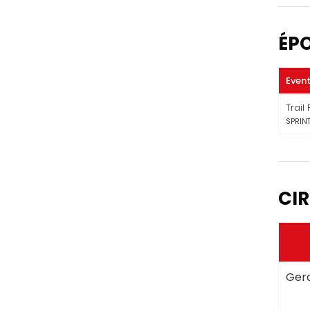
ÉP
Even
Trail
SPRIN
CIR
Gera