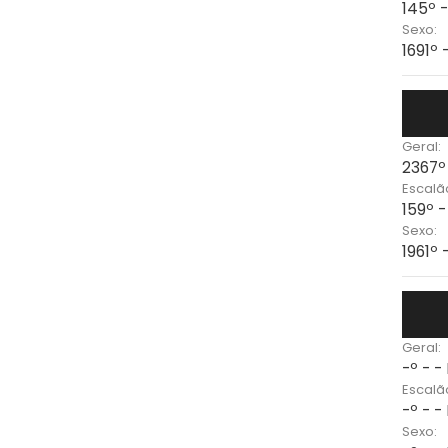
145º 
Sexo:
1691º 
Geral:
2367º
Escalã
159º 
Sexo:
1961º 
Geral:
-º - -
Escalã
-º - -
Sexo: