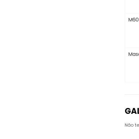
M60
Masc
GA
Não te