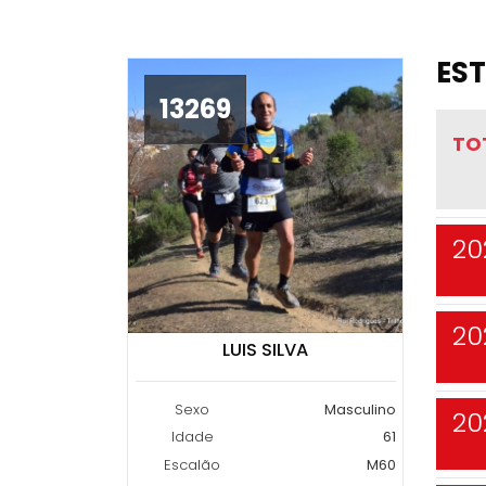
EST
13269
TO
20
20
LUIS SILVA
Sexo
Masculino
20
Idade
61
Escalão
M60