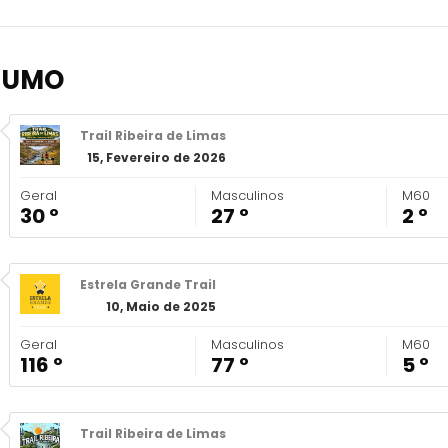
SUMO
Trail Ribeira de Limas
15, Fevereiro de 2026
Geral
Masculinos
M60
30 º
27 º
2 º
Estrela Grande Trail
10, Maio de 2025
Geral
Masculinos
M60
116 º
77 º
5 º
Trail Ribeira de Limas