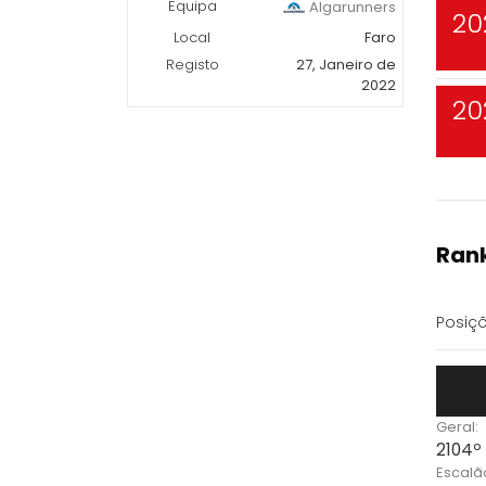
Equipa
Algarunners
20
Local
Faro
Registo
27, Janeiro de
2022
20
Rank
Posiçõ
Geral:
2104º
Escalã