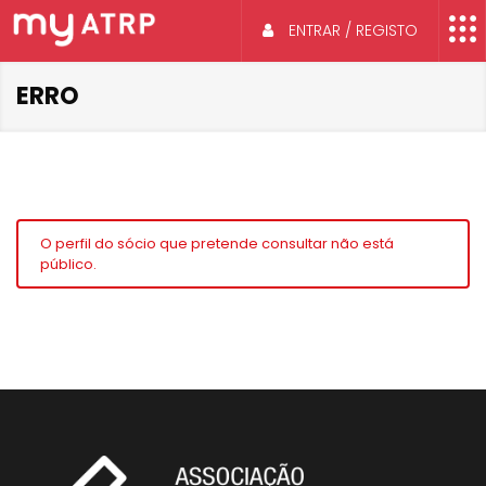
ENTRAR / REGISTO
ERRO
O perfil do sócio que pretende consultar não está
público.