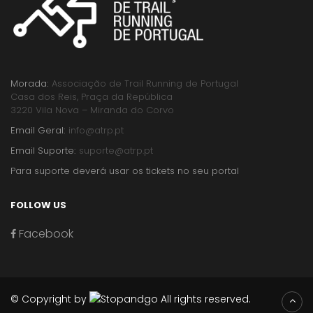
Morada:
Associação de Trail Running de Portugal
Casa dos Reis, Praça da República
3220 Vila Nova – Miranda do Corvo
Email Geral:
info@atrp.pt
Email Suporte:
suporte@atrp.pt
Para suporte deverá usar os tickets no seu portal
FOLLOW US
Facebook
© Copyright by
All rights reserved.