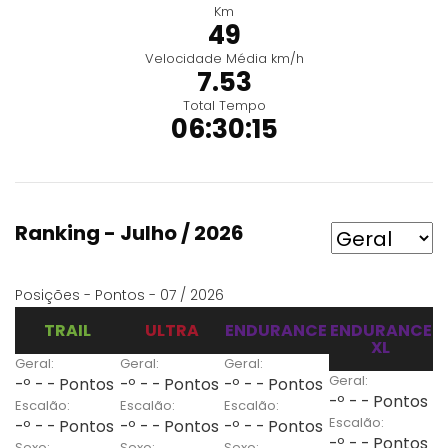
Km
49
Velocidade Média km/h
7.53
Total Tempo
06:30:15
Ranking - Julho / 2026
Posições - Pontos - 07 / 2026
TRAIL
ULTRA
ENDURANCE
ENDURANCE
XL
Geral:
Geral:
Geral:
Geral:
-º - - Pontos
-º - - Pontos
-º - - Pontos
-º - - Pontos
Escalão:
Escalão:
Escalão:
Escalão:
-º - - Pontos
-º - - Pontos
-º - - Pontos
-º - - Pontos
Sexo:
Sexo:
Sexo: