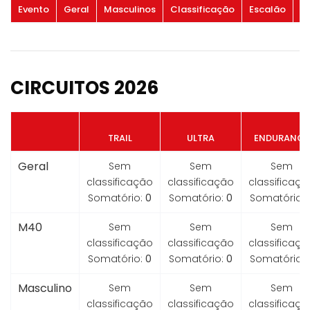
Evento
Geral
Masculinos
Classificação
Escalão
G
CIRCUITOS 2026
TRAIL
ULTRA
ENDURANCE
Geral
Sem
Sem
Sem
classificação
classificação
classificaçã
Somatório:
0
Somatório:
0
Somatório:
M40
Sem
Sem
Sem
classificação
classificação
classificaçã
Somatório:
0
Somatório:
0
Somatório:
Masculino
Sem
Sem
Sem
classificação
classificação
classificaçã