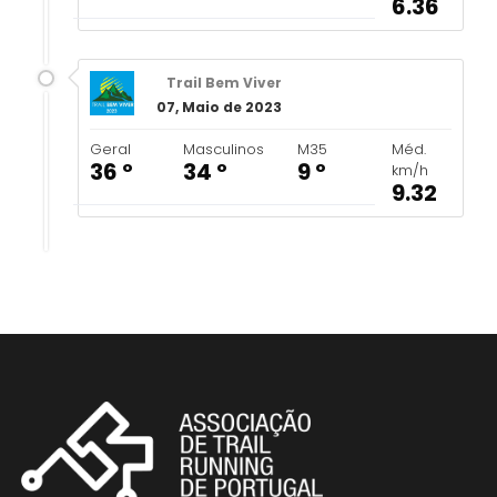
6.36
Trail Bem Viver
07, Maio de 2023
Geral
Masculinos
M35
Méd.
36 º
34 º
9 º
km/h
9.32