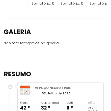
Somatório:
0
Somatório:
0
Somatório:
GALERIA
Não tem fotografias na galeria
RESUMO
VI POÇO NEGRO TRAIL
02, Julho de 2023
Geral
Masculinos
M35
Méd.
42 º
32 º
6 º
km/h