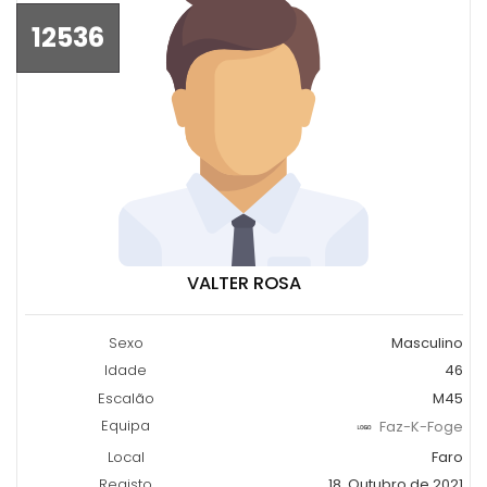
12536
VALTER ROSA
Sexo
Masculino
Idade
46
Escalão
M45
Equipa
Faz-K-Foge
Local
Faro
Registo
18, Outubro de 2021