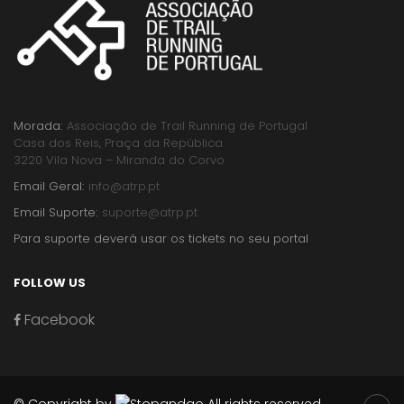
Morada:
Associação de Trail Running de Portugal
Casa dos Reis, Praça da República
3220 Vila Nova – Miranda do Corvo
Email Geral:
info@atrp.pt
Email Suporte:
suporte@atrp.pt
Para suporte deverá usar os tickets no seu portal
FOLLOW US
Facebook
© Copyright by
All rights reserved.