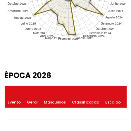
ÉPOCA 2026
P
Evento
Geral
Masculinos
Classificação
Escalão
G