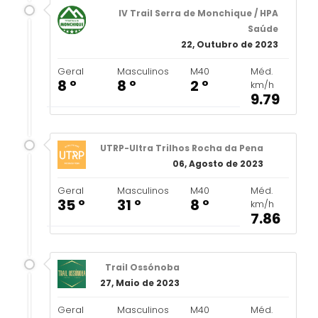
IV Trail Serra de Monchique / HPA
Saúde
22, Outubro de 2023
Geral
Masculinos
M40
Méd.
8 º
8 º
2 º
km/h
9.79
UTRP-Ultra Trilhos Rocha da Pena
06, Agosto de 2023
Geral
Masculinos
M40
Méd.
35 º
31 º
8 º
km/h
7.86
Trail Ossónoba
27, Maio de 2023
Geral
Masculinos
M40
Méd.