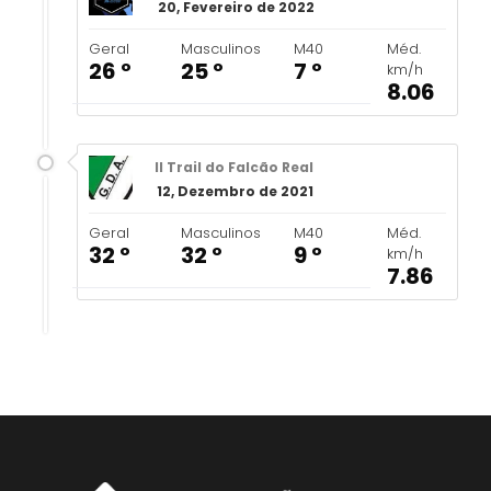
20, Fevereiro de 2022
Geral
Masculinos
M40
Méd.
26 º
25 º
7 º
km/h
8.06
II Trail do Falcão Real
12, Dezembro de 2021
Geral
Masculinos
M40
Méd.
32 º
32 º
9 º
km/h
7.86