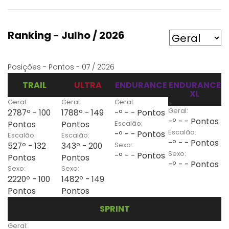
Ranking - Julho / 2026
Posições - Pontos - 07 / 2026
TRAIL
ULTRA
ENDURANCE
ENDURANCE
XL
Geral:
Geral:
Geral:
Geral:
2787º - 100
1788º - 149
-º - - Pontos
-º - - Pontos
Escalão:
Pontos
Pontos
Escalão:
-º - - Pontos
Escalão:
Escalão:
-º - - Pontos
Sexo:
527º - 132
343º - 200
Sexo:
-º - - Pontos
Pontos
Pontos
-º - - Pontos
Sexo:
Sexo:
2220º - 100
1482º - 149
Pontos
Pontos
SPRINT
Geral: