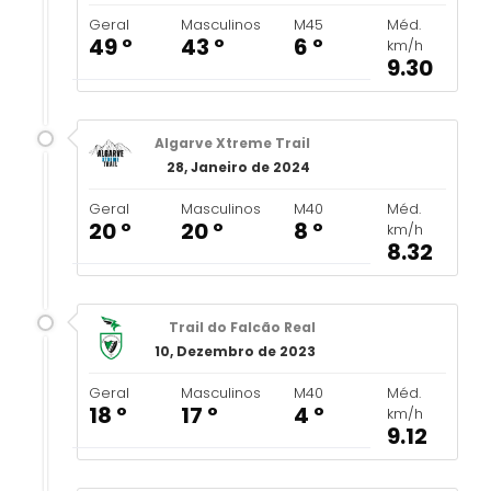
Geral
Masculinos
M45
Méd.
49 º
43 º
6 º
km/h
9.30
Algarve Xtreme Trail
28, Janeiro de 2024
Geral
Masculinos
M40
Méd.
20 º
20 º
8 º
km/h
8.32
Trail do Falcão Real
10, Dezembro de 2023
Geral
Masculinos
M40
Méd.
18 º
17 º
4 º
km/h
9.12