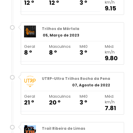
12 º
12 º
3 º
km/h
9.15
Trilhos de Mértola
05, Março de 2023
Geral
Masculinos
M40
Méd.
8 º
8 º
3 º
km/h
9.80
UTRP-Ultra Trilhos Rocha da Pena
07, Agosto de 2022
Geral
Masculinos
M40
Méd.
21 º
20 º
3 º
km/h
7.81
Trail Ribeira de Limas