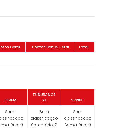
ntos Geral
Pontos Bonus Geral
Total
ENDURANCE
JOVEM
XL
SPRINT
Sem
Sem
Sem
lassificação
classificação
classificação
omatório:
0
Somatório:
0
Somatório:
0