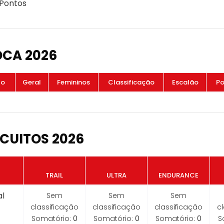
 Pontos
OCA 2026
to
Geral
Femininos
Classificação
Escalão
Po
CUITOS 2026
TRAIL
ULTRA
ENDURANCE
l
Sem
Sem
Sem
classificação
classificação
classificação
c
Somatório:
0
Somatório:
0
Somatório:
0
S