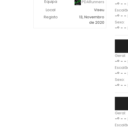
Equipa
PDARunners
-º - -
Local
Viseu
Escalã
-º - -
Registo
13, Novembro
Sexo:
de 2020
-º - -
Geral:
-º - -
Escalã
-º - -
Sexo:
-º - -
Geral:
-º - -
Escalã