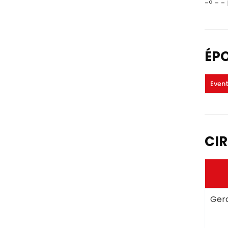
-º - -
ÉP
Even
CIR
Gera