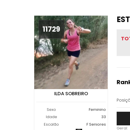
EST
11729
TO
Rank
ILDA SOBREIRO
Posiçõ
Sexo
Feminino
Idade
33
Escalão
F Seniores
Geral: