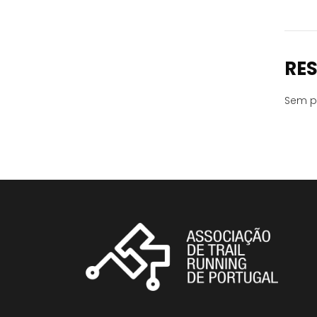
RE
Sem p