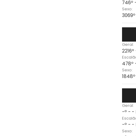
746º 
Sexo:
3069º
Geral:
2216º
Escalã
478º 
Sexo:
1848º
Geral:
-º - -
Escalã
-º - -
Sexo: