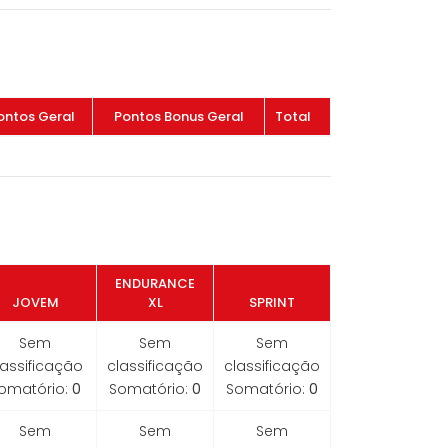
ontos Geral
Pontos Bonus Geral
Total
ENDURANCE
JOVEM
XL
SPRINT
Sem
Sem
Sem
lassificação
classificação
classificação
omatório:
0
Somatório:
0
Somatório:
0
Sem
Sem
Sem