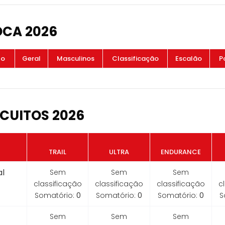
OCA 2026
to
Geral
Masculinos
Classificação
Escalão
P
CUITOS 2026
TRAIL
ULTRA
ENDURANCE
l
Sem
Sem
Sem
classificação
classificação
classificação
c
Somatório:
0
Somatório:
0
Somatório:
0
S
Sem
Sem
Sem