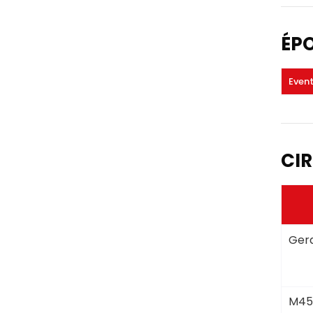
ÉP
Even
CIR
Gera
M45