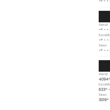
-º - -
Geral:
-º - -
Escalã
-º - -
Sexo:
-º - -
Geral:
4094º
Escalã
633º 
Sexo:
3019º