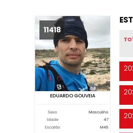
EST
11418
TO
20
20
EDUARDO GOUVEIA
Sexo
Masculino
20
Idade
47
Escalão
M45