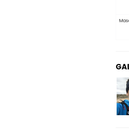
Masc
GA