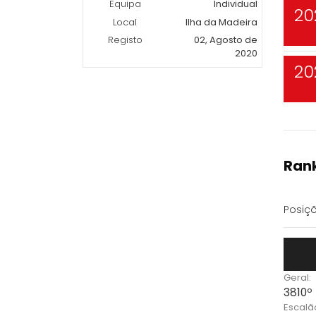
Equipa
Individual
20
Local
Ilha da Madeira
Registo
02, Agosto de
2020
20
Rank
Posiçõ
Geral:
3810º
Escalã