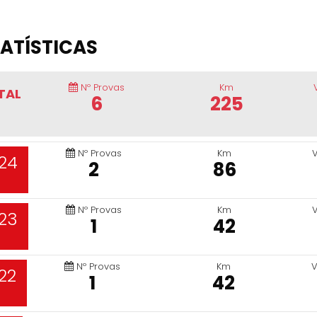
ATÍSTICAS
Nº Provas
Km
TAL
6
225
Nº Provas
Km
24
2
86
Nº Provas
Km
23
1
42
Nº Provas
Km
V
22
1
42