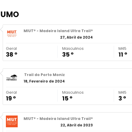
SUMO
MIUT® - Madeira Island Ultra Trail®
27, Abril de 2024
Geral
Masculinos
M45
38 º
35 º
11 º
Trail do Porto Moniz
18, Fevereiro de 2024
Geral
Masculinos
M45
19 º
15 º
3 º
MIUT® - Madeira Island Ultra Trail®
22, Abril de 2023