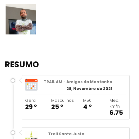
RESUMO
TRAIL AM - Amigos da Montanha
28, Novembro de 2021
Geral
Masculinos
M50
Méd.
29 º
25 º
4 º
km/h
6.75
Trail Santa Justa