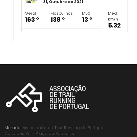
31, Outubro de 2021
Geral
Masculinos
M50
Méd.
163 º
138 º
13 º
km/h
5.32
Morada:
Associação de Trail Running de Portugal
Casa dos Reis, Praça da República