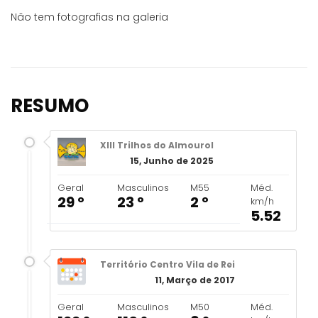
Não tem fotografias na galeria
RESUMO
XIII Trilhos do Almourol
15, Junho de 2025
Geral
Masculinos
M55
Méd.
29 º
23 º
2 º
km/h
5.52
Território Centro Vila de Rei
11, Março de 2017
Geral
Masculinos
M50
Méd.