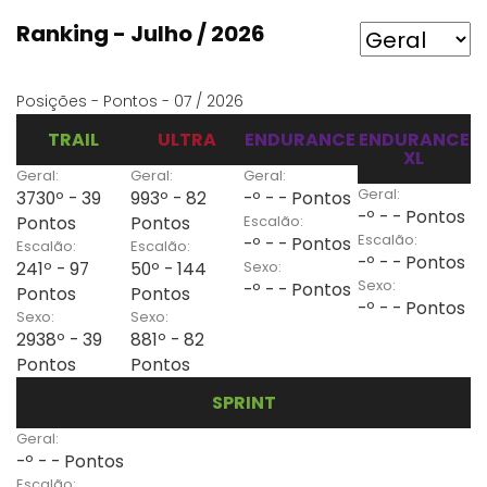
Ranking - Julho / 2026
Posições - Pontos - 07 / 2026
TRAIL
ULTRA
ENDURANCE
ENDURANCE
XL
Geral:
Geral:
Geral:
Geral:
3730º - 39
993º - 82
-º - - Pontos
-º - - Pontos
Escalão:
Pontos
Pontos
Escalão:
-º - - Pontos
Escalão:
Escalão:
-º - - Pontos
Sexo:
241º - 97
50º - 144
Sexo:
-º - - Pontos
Pontos
Pontos
-º - - Pontos
Sexo:
Sexo:
2938º - 39
881º - 82
Pontos
Pontos
SPRINT
Geral:
-º - - Pontos
Escalão: