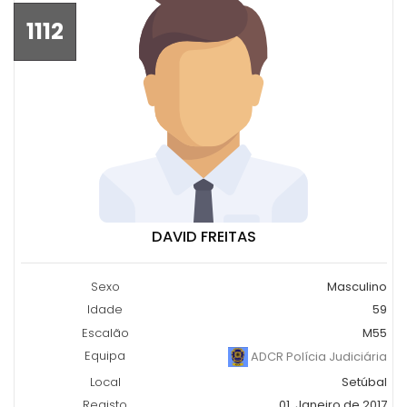
1112
DAVID FREITAS
Sexo
Masculino
Idade
59
Escalão
M55
Equipa
ADCR Polícia Judiciária
Local
Setúbal
Registo
01, Janeiro de 2017