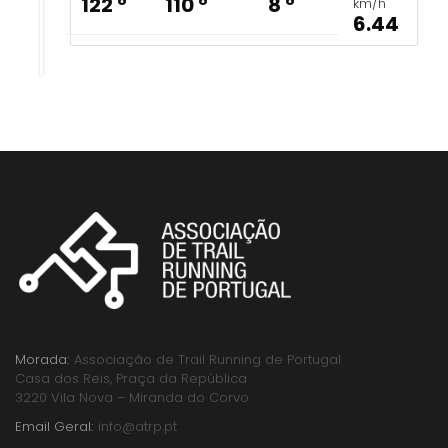
122 º
110 º
8 º
km/h
6.44
Morada:
Associação de Trail Running de Portugal
Casa dos Reis, Praça da República
3220 Vila Nova – Miranda do Corvo
Email Geral:
info@atrp.pt