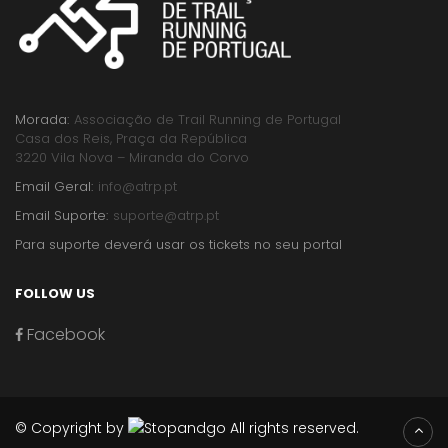
Morada:
Associação de Trail Running de Portugal
Casa dos Reis, Praça da República
3220 Vila Nova – Miranda do Corvo
Email Geral:
info@atrp.pt
Email Suporte:
suporte@atrp.pt
Para suporte deverá usar os tickets no seu portal
FOLLOW US
Facebook
© Copyright by
All rights reserved.