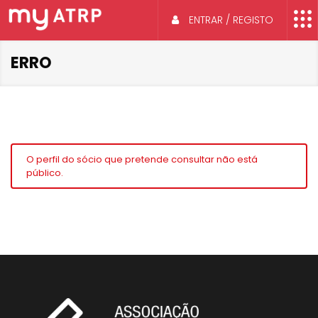
ENTRAR / REGISTO
ERRO
O perfil do sócio que pretende consultar não está
público.