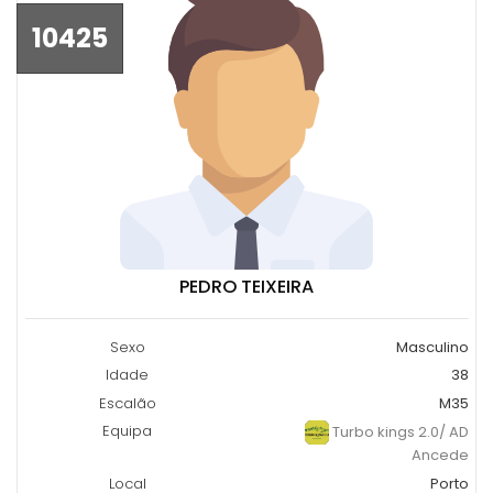
10425
PEDRO TEIXEIRA
Sexo
Masculino
Idade
38
Escalão
M35
Equipa
Turbo kings 2.0/ AD
Ancede
Local
Porto