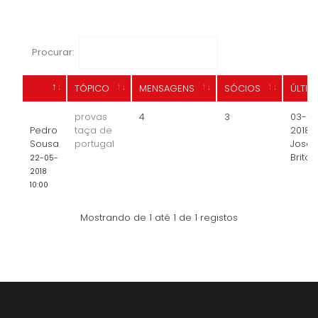
Procurar:
TÓPICO
MENSAGENS
SÓCIOS
ÚLTIM
provas
4
3
03-12
Pedro
taça de
2018
,
Sousa
portugal
José
Brito
22-05-
2018
10:00
Mostrando de 1 até 1 de 1 registos