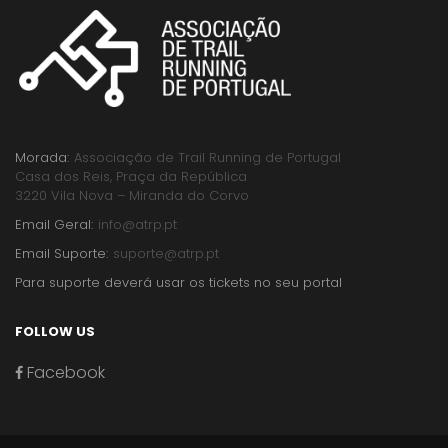
Morada:
Associação de Trail Running de Portugal
Casa dos Reis, Praça da República
3220 Vila Nova – Miranda do Corvo
Email Geral:
info@atrp.pt
Email Suporte:
suporte@atrp.pt
Para suporte deverá usar os tickets no seu portal
FOLLOW US
Facebook