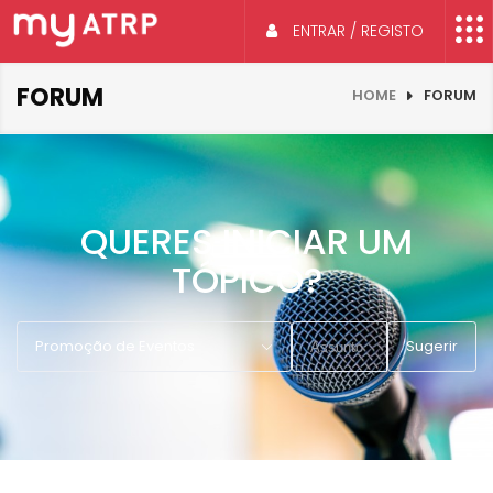
ENTRAR / REGISTO
FORUM
HOME
FORUM
QUERES INICIAR UM
TÓPICO?
Promoção de Eventos
Sugerir